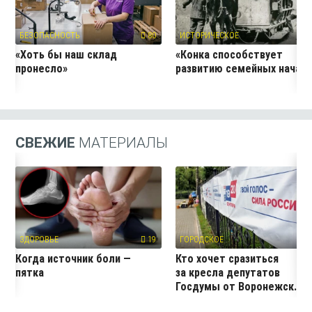
БЕЗОПАСНОСТЬ
80
ИСТОРИЧЕСКОЕ
1
«Хоть бы наш склад
«Конка способствует
пронесло»
развитию семейных начал
СВЕЖИЕ
МАТЕРИАЛЫ
ЗДОРОВЬЕ
19
ГОРОДСКОЕ
16
Когда источник боли —
Кто хочет сразиться
пятка
за кресла депутатов
Госдумы от Воронежск...