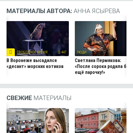
МАТЕРИАЛЫ АВТОРА:
АННА ЯСЫРЕВА
СВОБОДНОЕ ВРЕМЯ
447
ЛЮДИ
37
В Воронеже высадился
Светлана Пермякова:
«десант» морских котиков
«После сорока родила бы
ещё парочку!»
СВЕЖИЕ
МАТЕРИАЛЫ