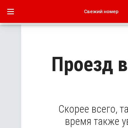
Городское
Краеведение
Свежий номер
Дача
Лето наших читате
Проезд в
Скорее всего, т
время также у