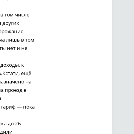
в том числе
 других
дорожание
а лишь в том,
ты нет и не
 доходы, к
.Кстати, ещё
назначено на
а проезд в
и
 тариф — пока
жа до 26
рдили