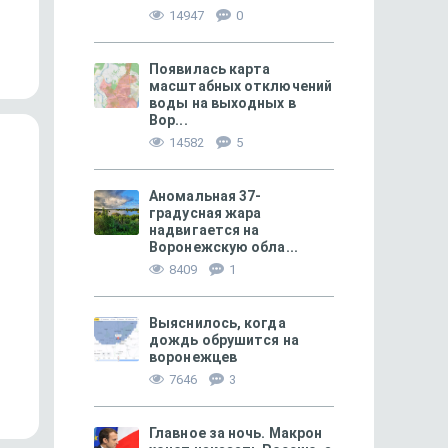
Воронеж — в конце рейтинга
Почему воронежцы в
14947
0
по качеству общественного
так долго ждать мун
транспо...
авт...
Появилась карта
масштабных отключений
воды на выходных в
Вор...
14582
5
Аномальная 37-
градусная жара
надвигается на
Воронежскую обла...
8409
1
Выяснилось, когда
ГОРОДСКОЕ
198
ФИНАНСОВОЕ
дождь обрушится на
«Строительный комплекс
Какой сейчас может 
воронежцев
в тисках»
настоящая средняя з
7646
3
в России и в Воронеж
Главное за ночь. Макрон