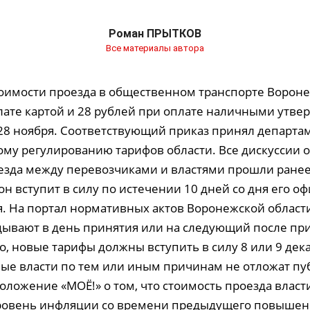
Роман ПРЫТКОВ
Все материалы автора
имости проезда в общественном транспорте Вороне
лате картой и 28 рублей при оплате наличными утве
28 ноября. Соответствующий приказ принял департа
ому регулированию тарифов области. Все дискуссии
езда между перевозчиками и властями прошли ранее
 он вступит в силу по истечении 10 дней со дня его 
. На портал нормативных актов Воронежской област
ывают в день принятия или на следующий после при
, новые тарифы должны вступить в силу 8 или 9 дека
ные власти по тем или иным причинам не отложат п
ложение «МОЁ!» о том, что стоимость проезда власт
овень инфляции со времени предыдущего повышени