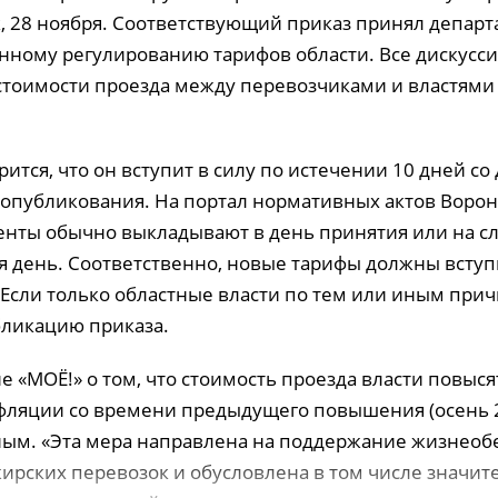
, 28 ноября. Соответствующий приказ принял депар
енному регулированию тарифов области. Все дискусс
тоимости проезда между перевозчиками и властям
рится, что он вступит в силу по истечении 10 дней со 
опубликования. На портал нормативных актов Воро
енты обычно выкладывают в день принятия или на 
я день. Соответственно, новые тарифы должны вступи
. Если только областные власти по тем или иным при
бликацию приказа.
 «МОЁ!» о том, что стоимость проезда власти повыс
фляции со времени предыдущего повышения (осень 2
ным. «Эта мера направлена на поддержание жизнео
жирских перевозок и обусловлена в том числе значи