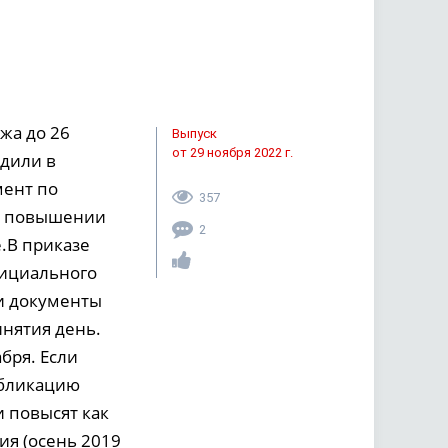
жа до 26
Выпуск
от 29 ноября 2022 г.
рдили в
мент по
357
 о повышении
2
.В приказе
официального
и документы
нятия день.
бря. Если
убликацию
и повысят как
я (осень 2019