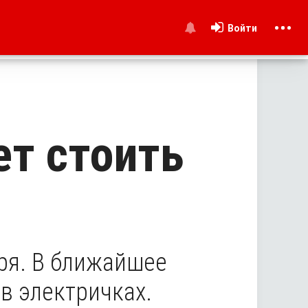
Войти
и
ет стоить
бря. В ближайшее
в электричках.