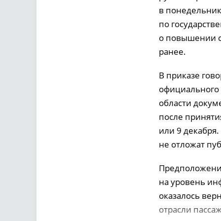
в понедельник
по государств
о повышении с
ранее.
В приказе гово
официального 
области докум
после приняти
или 9 декабря
не отложат пу
Предположение
на уровень ин
оказалось вер
отрасли пасса