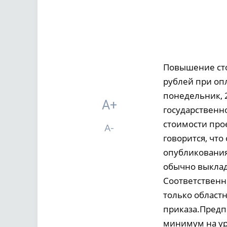
Повышение сто
рублей при оп
понедельник, 
A+
государственн
стоимости про
A-
говорится, что
опубликования
обычно выклад
Соответственно
только област
приказа.Предпо
минимум на ур