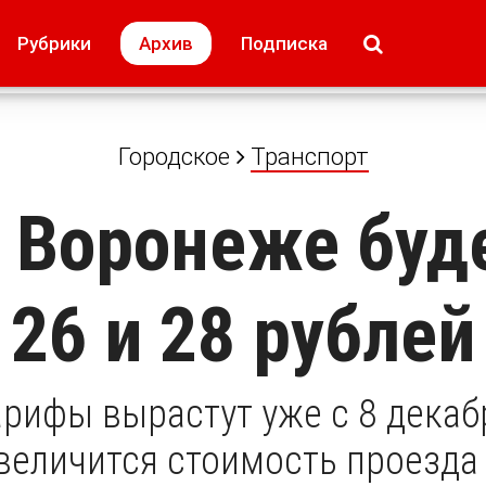
МОЁ! Плюс Липецк
Происшествия
Рубрики
Архив
Подписка
лей
Образование + карьера
Свадьба недел
Городское
Транспорт
 Воронеже буд
26 и 28 рублей
арифы вырастут уже с 8 дека
величится стоимость проезда 