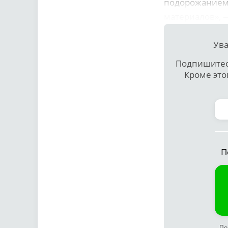
подорожанием 
материалов», 
Ува
Подпишитесь
Кроме это
П
По