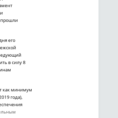
тамент
ии
и прошли
дня его
нежской
следующий
ть в силу 8
чинам
ят как минимум
019 года),
беспечения
тельным