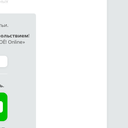
дных
тьи.
вольствием
!
Ё! Online»
ь.
ф —