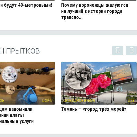
и будут 40-метровыми!
Почему воронежцы жалуются
на лучший в истории города
транспо...
Н ПРЫТКОВ
ОЕ
2947
СВОБОДНОЕ ВРЕМЯ
28
цам напомнили
Тамань — «город трёх морей»
ении платы
нальные услуги