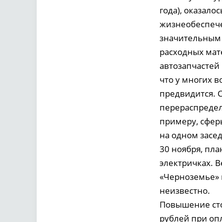
года), оказал
жизнеобеспече
значительным 
расходных мат
автозапчастей
что у многих 
предвидится. 
перераспределя
примеру, сфер
на одном засе
30 ноября, пл
электричках. 
«Черноземье» 
неизвестно.
Повышение сто
рублей при оп