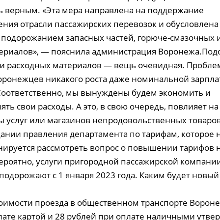
ось верным. «Эта мера направлена на поддержание
ния отрасли пассажирских перевозок и обусловлена 
подорожанием запасных частей, горюче-смазочных и
ериалов», — пояснила администрация Воронежа.По
 и расходных материалов — вещь очевидная. Проблем
воронежцев никакого роста даже номинальной зарпла
Соответственно, мы вынуждены будем экономить и
ть свои расходы. А это, в свою очередь, повлияет на
ы услуг или магазинов непродовольственных товаров
дании правления департамента по тарифам, которое 
анируется рассмотреть вопрос о повышении тарифов н
Вероятно, услуги пригородной пассажирской компани
подорожают с 1 января 2023 года. Каким будет новый
имости проезда в общественном транспорте Вороне
лате картой и 28 рублей при оплате наличными утве