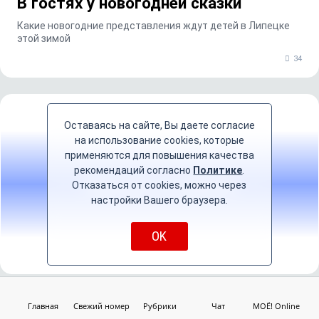
В гостях у новогодней сказки
Какие новогодние представления ждут детей в Липецке
этой зимой
34
Оставаясь на сайте, Вы даете согласие
на использование cookies, которые
применяются для повышения качества
рекомендаций согласно
Политике
.
Гороскоп на неделю
Отказаться от cookies, можно через
настройки Вашего браузера.
OK
Главная
Свежий номер
Рубрики
Чат
МОЁ! Online
ТОП-5 за месяц