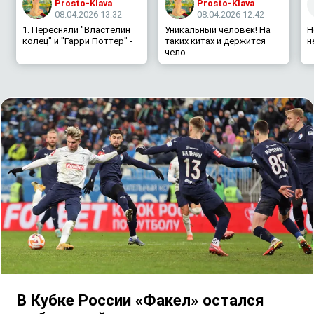
Prosto-Klava
Prosto-Klava
08.04.2026 13:32
08.04.2026 12:42
1. Пересняли "Властелин
Уникальный человек! На
Н
колец" и "Гарри Поттер" -
таких китах и держится
н
...
чело...
В Кубке России «Факел» остался