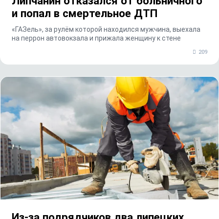
Липчанин отказался от больничного
и попал в смертельное ДТП
«ГАЗель», за рулём которой находился мужчина, выехала
на перрон автовокзала и прижала женщину к стене
209
Из-за подрядчиков два липецких