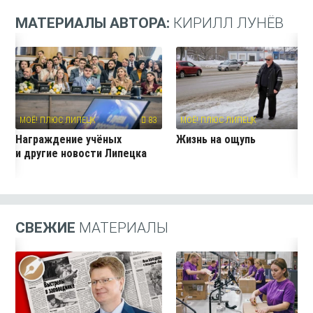
МАТЕРИАЛЫ АВТОРА:
КИРИЛЛ ЛУНЁВ
МОЁ! ПЛЮС ЛИПЕЦК
83
МОЁ! ПЛЮС ЛИПЕЦК
7
Награждение учёных
Жизнь на ощупь
и другие новости Липецка
СВЕЖИЕ
МАТЕРИАЛЫ