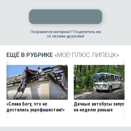
Понравился материал? Поделитесь им
со своими друзьями!
ЕЩЁ В РУБРИКЕ
«МОЁ! ПЛЮС ЛИПЕЦК»
457
24
«Слава Богу, что не
Дачные автобусы запустя
достались укрофашистам!»
на неделю раньше