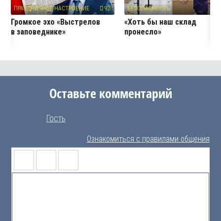
ПРАЗДНИЧНОЕ НАСТРОЕНИЕ
92
БЕЗОПАСНОСТЬ
8
Громкое эхо «Выстрелов
«Хоть бы наш склад
в заповеднике»
пронесло»
Оставьте комментарий
Гость
Ознакомиться с правилами общения