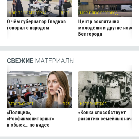
МОЁ! ПЛЮС БЕЛГОРОД
191
МОЁ! ПЛЮС БЕЛГОРОД
11
О чём губернатор Гладков
Центр воспитания
говорил с народом
молодёжи и другие новос
Белгорода
СВЕЖИЕ
МАТЕРИАЛЫ
БЕЗОПАСНОСТЬ
25
ИСТОРИЧЕСКОЕ
1
«Полиция»,
«Конка способствует
«Росфинмониторинг»
развитию семейных начал
и обыск… по видео