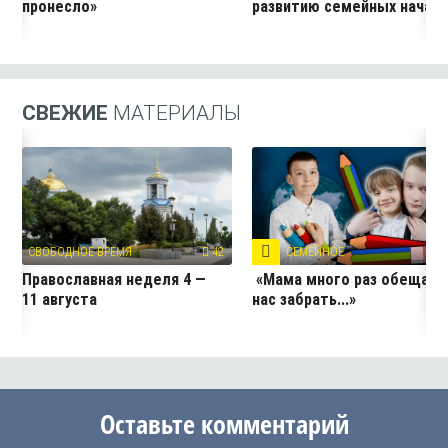
пронесло»
развитию семейных начал
СВЕЖИЕ
МАТЕРИАЛЫ
СВОБОДНОЕ ВРЕМЯ
42
СЕМЕЙНОЕ
3
Православная неделя 4 —
«Мама много раз обещала
11 августа
нас забрать...»
Оставьте комментарий