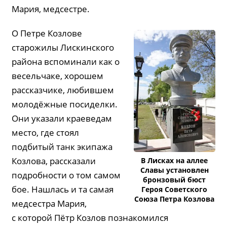
Мария, медсестре.
О Петре Козлове
старожилы Лискинского
района вспоминали как о
весельчаке, хорошем
рассказчике, любившем
молодёжные посиделки.
Они указали краеведам
место, где стоял
подбитый танк экипажа
Козлова, рассказали
В Лисках на аллее
Славы установлен
подробности о том самом
бронзовый бюст
бое. Нашлась и та самая
Героя Советского
Союза Петра Козлова
медсестра Мария,
с которой Пётр Козлов познакомился