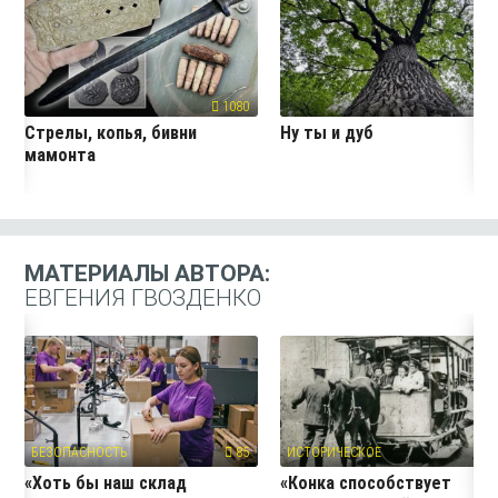
1080
13
Стрелы, копья, бивни
Ну ты и дуб
мамонта
МАТЕРИАЛЫ АВТОРА:
ЕВГЕНИЯ ГВОЗДЕНКО
БЕЗОПАСНОСТЬ
85
ИСТОРИЧЕСКОЕ
1
«Хоть бы наш склад
«Конка способствует