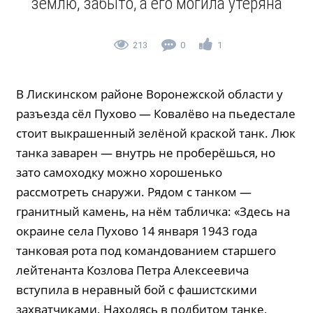
землю, забыто, а его могила утеряна
213
0
1
В Лискинском районе Воронежской области у
разъезда сёл Пухово — Ковалёво на пьедестале
стоит выкрашенный зелёной краской танк. Люк
танка заварен — внутрь не проберёшься, но
зато самоходку можно хорошенько
рассмотреть снаружи. Рядом с танком —
гранитный камень, на нём табличка: «Здесь на
окраине села Пухово 14 января 1943 года
танковая рота под командованием старшего
лейтенанта Козлова Петра Алексеевича
вступила в неравный бой с фашистскими
захватчиками. Находясь в подбитом танке,