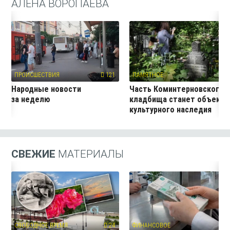
АЛЁНА ВОРОПАЕВА
ПРОИСШЕСТВИЯ
121
ПАМЯТНОЕ
13
Народные новости
Часть Коминтерновского
за неделю
кладбища станет объект
культурного наследия
СВЕЖИЕ
МАТЕРИАЛЫ
СВОБОДНОЕ ВРЕМЯ
24
ФИНАНСОВОЕ
9