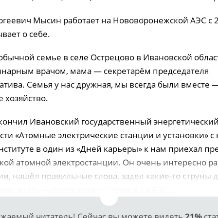
ргеевич Мысин работает на Нововоронежской АЭС с 2
ывает о себе.
 обычной семье в селе Острецово в Ивановской облас
инарным врачом, мама — секретарём председателя
тива. Семья у нас дружная, мы всегда были вместе 
 хозяйство.
 окончил Ивановский государственный энергетически
сти «Атомные электрические станции и установки» с
нституте в один из «Дней карьеры» к нам приехал пр
ой атомной электростанции. Он очень интересно ра
ии, нашёл правильные слова, задел какие-то струны 
ужно ехать — после вуза устроился на АЭС.
жаемый читатель! Сейчас вы можете видеть
21%
ста