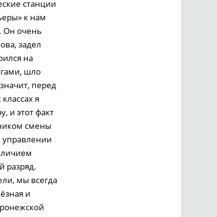
еские станции
ьеры» к нам
. Он очень
ова, задел
оился на
гами, шло
 значит, перед
классах я
, и этот факт
ьником смены
в управлении
отличием
й разряд.
ели, мы всегда
ёзная и
оронежской