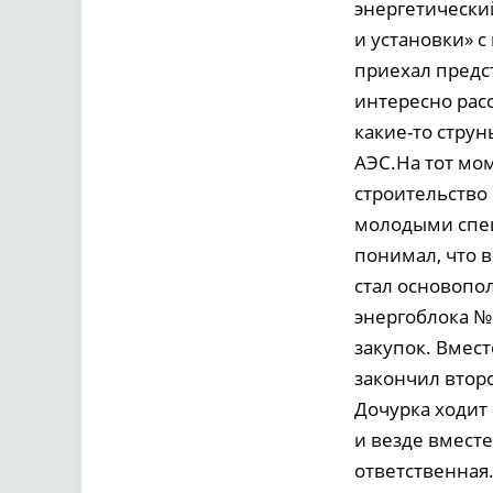
энергетически
и установки» с
приехал предс
интересно рас
какие-то струн
АЭС.На тот мо
строительство 
молодыми спец
понимал, что в
стал основопо
энергоблока №
закупок. Вмест
закончил второ
Дочурка ходит 
и везде вмест
ответственная