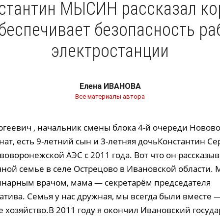
стантин МЫСИН рассказал ко
обеспечивает безопасность р
электростанции
Елена ИВАНОВА
Все материалы автора
ргеевич , начальник смены блока 4-й очереди Ново
енат, есть 9-летний сын и 3-летняя дочьКонстантин 
воворонежской АЭС с 2011 года. Вот что он рассказыв
чной семье в селе Острецово в Ивановской области. 
инарным врачом, мама — секретарём председателя
тива. Семья у нас дружная, мы всегда были вместе 
 хозяйство.В 2011 году я окончил Ивановский госуд