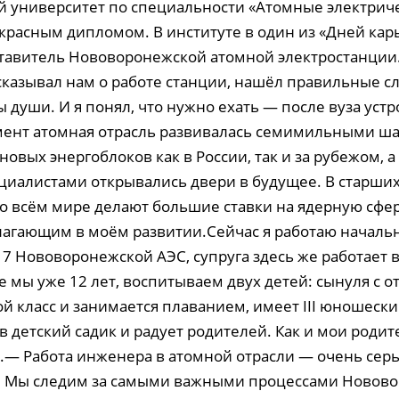
й университет по специальности «Атомные электрич
 красным дипломом. В институте в один из «Дней кар
тавитель Нововоронежской атомной электростанции
сказывал нам о работе станции, нашёл правильные сл
ы души. И я понял, что нужно ехать — после вуза устр
мент атомная отрасль развивалась семимильными ша
новых энергоблоков как в России, так и за рубежом, а
иалистами открывались двери в будущее. В старших 
о всём мире делают большие ставки на ядерную сферу
лагающим в моём развитии.Сейчас я работаю начал
 7 Нововоронежской АЭС, супруга здесь же работает 
е мы уже 12 лет, воспитываем двух детей: сынуля с 
й класс и занимается плаванием, имеет III юношески
в детский садик и радует родителей. Как и мои родит
е.— Работа инженера в атомной отрасли — очень серь
. Мы следим за самыми важными процессами Новов