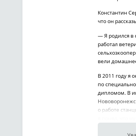
Константин Се
что он рассказ
— Я родился в
работал ветер
сельхозкоопера
вели домашнее
В 2011 году я
по специально
дипломом. В и
Нововоронежск
о работе станц
я понял, что н
Ува