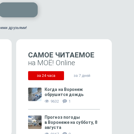
оими друзьями!
САМОЕ ЧИТАЕМОЕ
на МОЁ! Online
за 24 часа
за 7 дней
Когда на Воронеж
обрушится дождь
9632
1
72
Овёс и ныне там
Старички-бодрячки
Прогноз погоды
в Воронеже на субботу, 8
августа