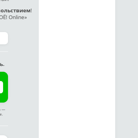
вольствием
!
Ё! Online»
ь.
ф —
е.