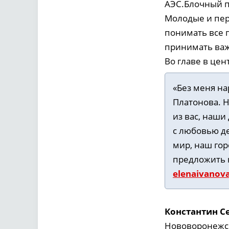
АЭС.Блочный п
Молодые и пер
понимать все 
принимать важ
Во главе в цент
«Без меня на
Платонова. Н
из вас, наши
с любовью де
мир, наш гор
предложить н
elenaivanov
Константин С
Нововоронежско