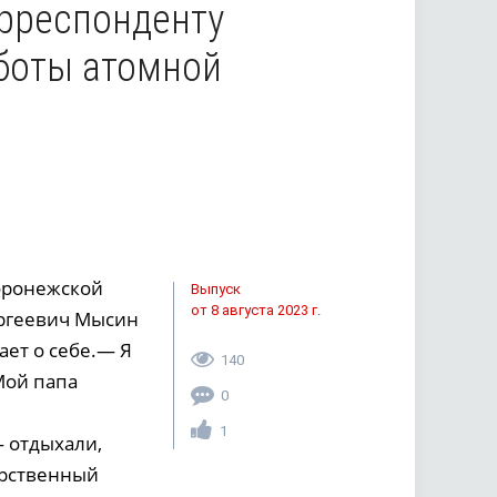
рреспонденту
аботы атомной
воронежской
Выпуск
от 8 августа 2023 г.
Сергеевич Мысин
ает о себе.— Я
140
Мой папа
0
1
— отдыхали,
арственный