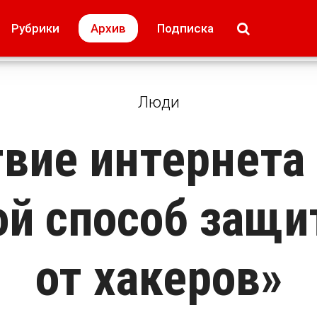
МОЁ! Плюс Липецк
Происшествия
Рубрики
Архив
Подписка
лей
Образование + карьера
Свадьба недел
Люди
твие интернета
ой способ защи
от хакеров»