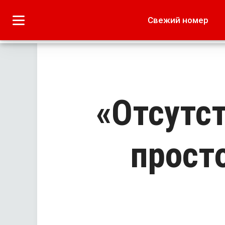
Городское
Краеведение
Свежий номер
Дача
Лето наших читате
«Отсутс
прост