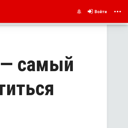
Войти
и
 — самый
титься