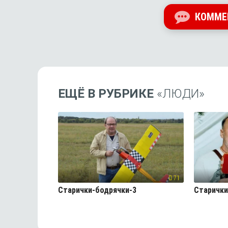
КОММЕ
ЕЩЁ В РУБРИКЕ
«ЛЮДИ»
71
Старички-бодрячки-3
Старички