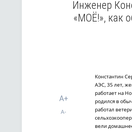
Инженер Кон
«МОЁ!», как 
Константин Се
АЭС, 35 лет, ж
работает на Но
A+
родился в обы
работал ветер
A-
сельхозкоопера
вели домашнее