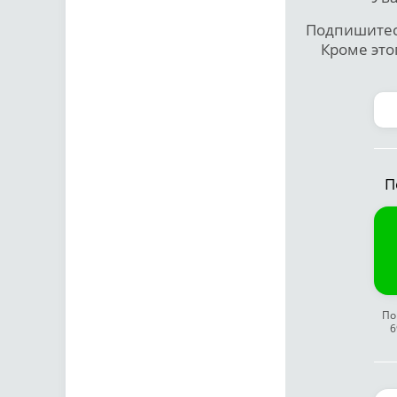
Подпишитесь
Кроме это
П
По
6