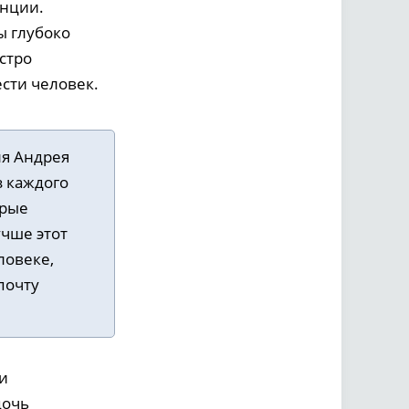
анции.
ы глубоко
стро
сти человек.
ля Андрея
з каждого
орые
учше этот
ловеке,
почту
и
дочь