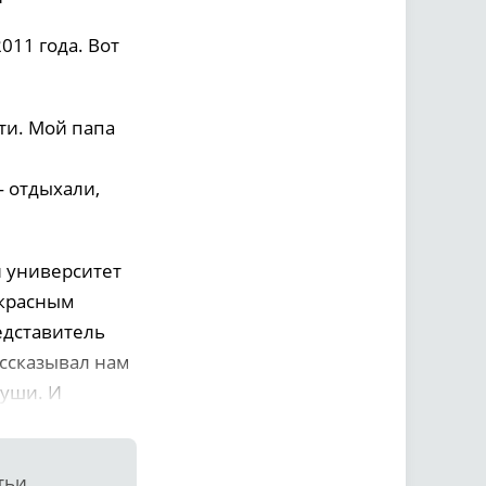
011 года. Вот
ти. Мой папа
— отдыхали,
й университет
 красным
едставитель
ссказывал нам
души. И
тьи.