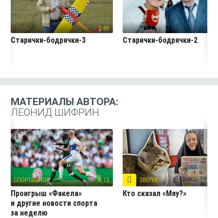
69
7
Старички-бодрячки-3
Старички-бодрячки-2
МАТЕРИАЛЫ АВТОРА:
ЛЕОНИД ШИФРИН
СПОРТИВНОЕ
13
ЗВЕРЬЁ
15
Проигрыш «Факела»
Кто сказал «Мяу?»
и другие новости спорта
за неделю