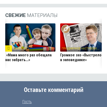
СВЕЖИЕ
МАТЕРИАЛЫ
П
РАЗДНИЧНОЕ НАСТРОЕНИЕ
СЕМЕЙНОЕ
56
13
«Мама много раз обещала
Громкое эхо «Выстрелов
нас забрать...»
в заповеднике»
Оставьте комментарий
Гость