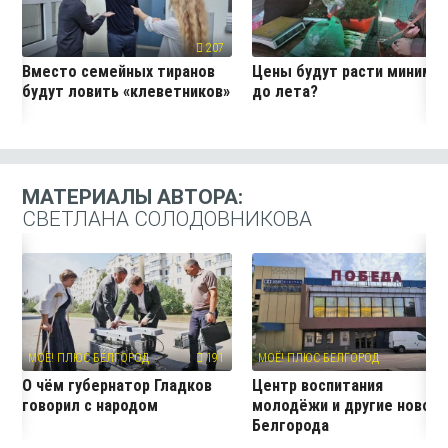
207
19
Вместо семейных тиранов
Цены будут расти миниму
будут ловить «клеветников»
до лета?
МАТЕРИАЛЫ АВТОРА:
СВЕТЛАНА СОЛОДОВНИКОВА
МОЁ! ПЛЮС БЕЛГОРОД
191
МОЁ! ПЛЮС БЕЛГОРОД
11
О чём губернатор Гладков
Центр воспитания
говорил с народом
молодёжи и другие новос
Белгорода