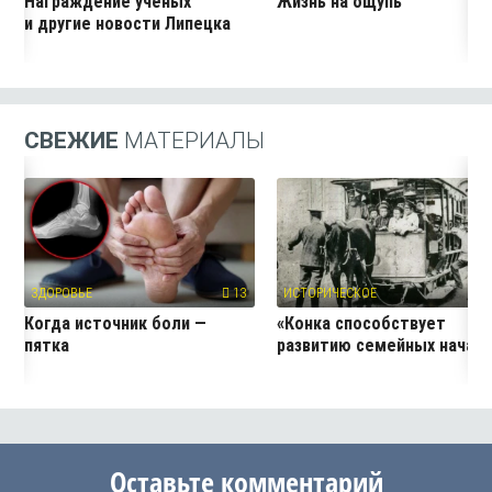
Награждение учёных
Жизнь на ощупь
и другие новости Липецка
СВЕЖИЕ
МАТЕРИАЛЫ
ЗДОРОВЬЕ
13
ИСТОРИЧЕСКОЕ
1
Когда источник боли —
«Конка способствует
пятка
развитию семейных начал
Оставьте комментарий