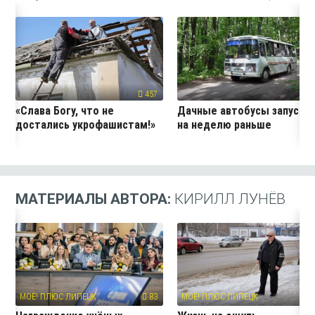
457
24
«Слава Богу, что не
Дачные автобусы запустя
достались укрофашистам!»
на неделю раньше
МАТЕРИАЛЫ АВТОРА:
КИРИЛЛ ЛУНЁВ
МОЁ! ПЛЮС ЛИПЕЦК
83
МОЁ! ПЛЮС ЛИПЕЦК
7