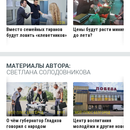
206
19
Вместо семейных тиранов
Цены будут расти миниму
будут ловить «клеветников»
до лета?
МАТЕРИАЛЫ АВТОРА:
СВЕТЛАНА СОЛОДОВНИКОВА
МОЁ! ПЛЮС БЕЛГОРОД
191
МОЁ! ПЛЮС БЕЛГОРОД
11
О чём губернатор Гладков
Центр воспитания
говорил с народом
молодёжи и другие новос