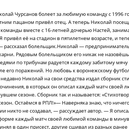
олай Чурсанов болеет за любимую команду с 1996 го
летним пацаном привёл отец. А теперь Николай посе
команды вместе с 16-летней дочерью Настей, зани
Я привёл её на стадион в пятилетнем возрасте, и те
, — рассказал болельщик.Николай — предприниматель
арни. Рядовым болельщиком его никак не назовёшь.
седями по трибунам радуется каждому забитому мячу
сле его поражений. Но любовь к воронежскому футбол
о недавно Николай на свои средства издал сборник ст
сочинения, в которых он описал каждый матч своей 
увшем сезоне. Сборник так и называется: «Стихотво
сезон. Остаёмся в РПЛ!»— Наверняка знаю, что ничег
ии никто не создавал, — рассуждает автор. — Я описа
форме каждый матч своей любимой команды в минув
инял в один присест, другие сшивал из разных ране