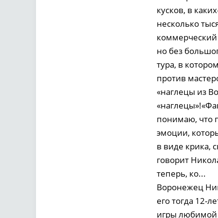
кусков, в каки
несколько тыся
коммерческий 
но без большог
тура, в которо
против мастер
«наглецы из В
«наглецы»!«Фа
понимаю, что п
эмоции, котор
в виде крика, 
говорит Никол
теперь, ко...
Воронежец Ник
его тогда 12-
игры любимой 