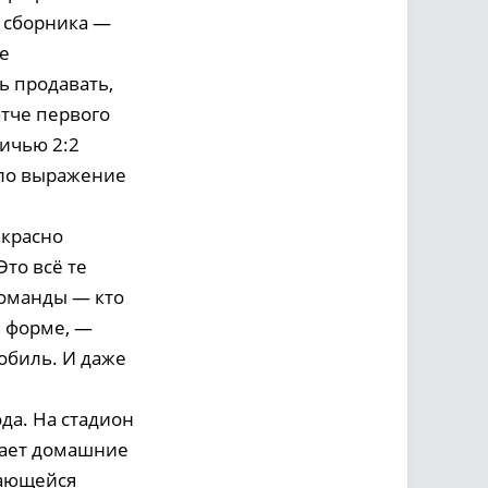
ж сборника —
не
ь продавать,
атче первого
ничью 2:2
шло выражение
екрасно
Это всё те
оманды — кто
й форме, —
обиль. И даже
да. На стадион
щает домашние
мающейся