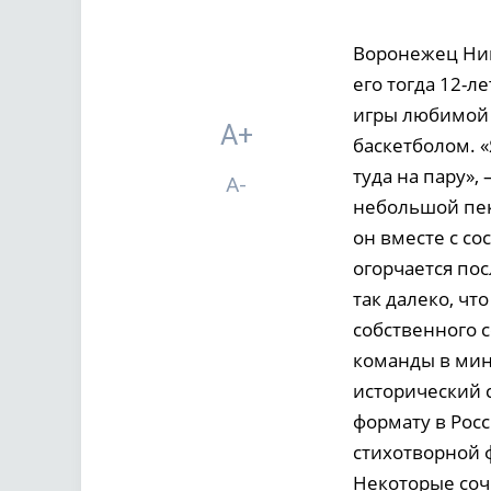
Воронежец Ник
его тогда 12-
игры любимой 
A+
баскетболом. «
туда на пару»
A-
небольшой пек
он вместе с со
огорчается по
так далеко, чт
собственного 
команды в мин
исторический 
формату в Росс
стихотворной 
Некоторые соч