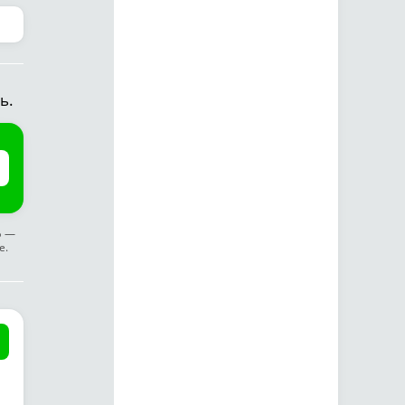
ь.
ф —
е.