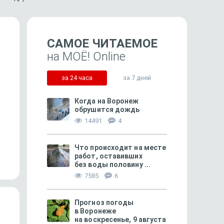
САМОЕ ЧИТАЕМОЕ
на МОЁ! Online
за 24 часа
за 7 дней
Когда на Воронеж
обрушится дождь
14491
4
86
Чемпионат не без заМЯЧаний
Трамп спровоцировал
громкий скандал чем
Что происходит на месте
работ, оставивших
мира по...
без воды половину ...
7585
6
Прогноз погоды
в Воронеже
на воскресенье, 9 августа