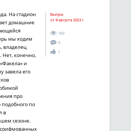
да. На стадион
Выпуск
от 8 августа 2023 г.
щает домашние
мающейся
160
перь мы ходим
0
, владелец
1
 Нет, конечно,
 «Факела» и
у завела его
ихов
любимой
рения про
о подобного по
л в
шем сезоне.
е срифмованных