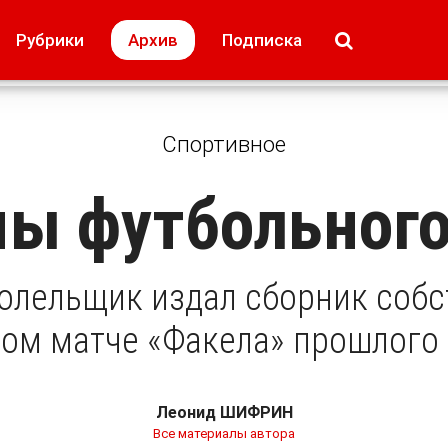
МОЁ! Плюс Липецк
Происшествия
Рубрики
Архив
Подписка
лей
Образование + карьера
Свадьба недел
Спортивное
ы футбольного
олельщик издал сборник собс
ом матче «Факела» прошлого
Леонид ШИФРИН
Все материалы автора