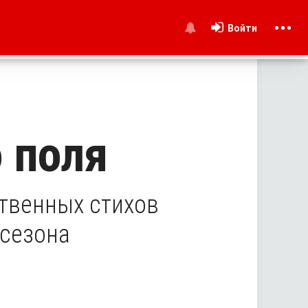
Войти
и
 поля
твенных стихов
 сезона