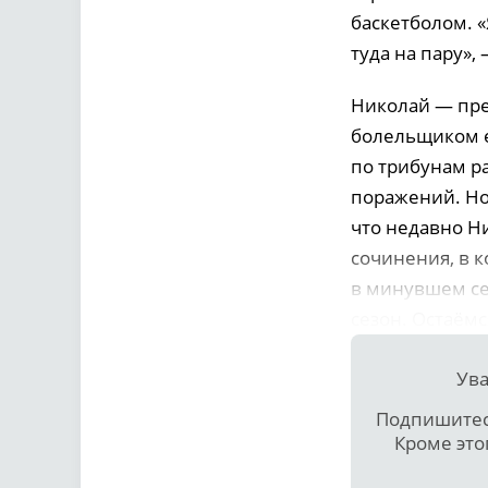
баскетболом. «
туда на пару»,
Николай — пр
болельщиком ег
по трибунам ра
поражений. Но
что недавно Ни
сочинения, в 
в минувшем се
сезон. Остаёмс
Ува
Подпишитесь
Кроме это