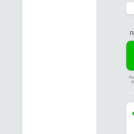
П
По
6