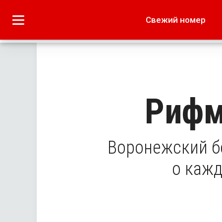
Городское
Краеведение
Свежий номер
Дача
Лето наших читате
Рифм
Воронежский б
о кажд