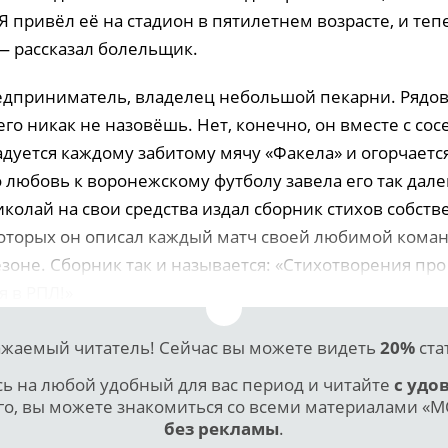
Я привёл её на стадион в пятилетнем возрасте, и те
 — рассказал болельщик.
едприниматель, владелец небольшой пекарни. Рядо
о никак не назовёшь. Нет, конечно, он вместе с со
дуется каждому забитому мячу «Факела» и огорчается
 любовь к воронежскому футболу завела его так дале
колай на свои средства издал сборник стихов собств
которых он описал каждый матч своей любимой кома
зоне. Сборник так и называется: «Стихотворения пр
я в РПЛ!»
жаемый читатель! Сейчас вы можете видеть
20%
ста
 на любой удобный для вас период и читайте
с удо
го, вы можете знакомиться со всеми материалами «МО
без рекламы
.