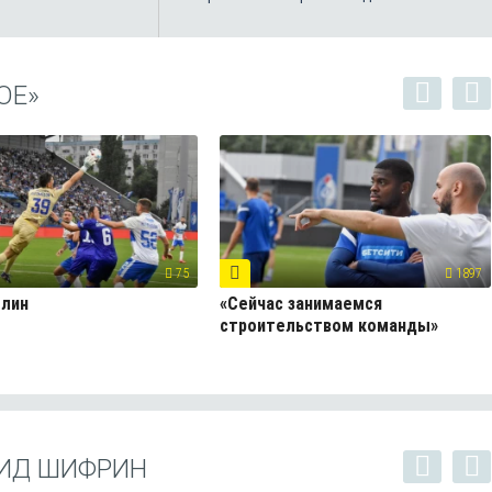
ОЕ»
75
1897
блин
«Сейчас занимаемся
строительством команды»
ИД ШИФРИН