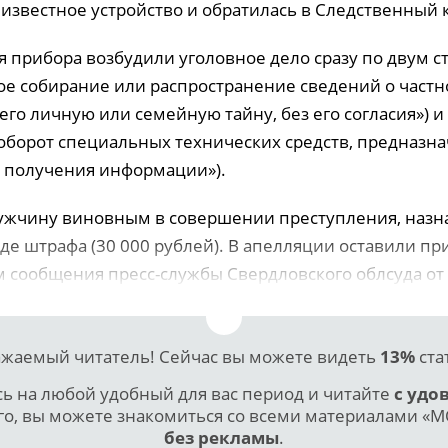
известное устройство и обратилась в Следственный 
 прибора возбудили уголовное дело сразу по двум ст
ое собирание или распространение сведений о частн
го личную или семейную тайну, без его согласия») и
оборот специальных технических средств, предназн
о получения информации»).
ужчину виновным в совершении преступления, назн
де штрафа (30 000 рублей). В апелляции оставили пр
м сообщения пресс-службы Свердловского облсуда от 
жаемый читатель! Сейчас вы можете видеть
13%
ста
 на любой удобный для вас период и читайте
с удо
го, вы можете знакомиться со всеми материалами «МО
без рекламы
.