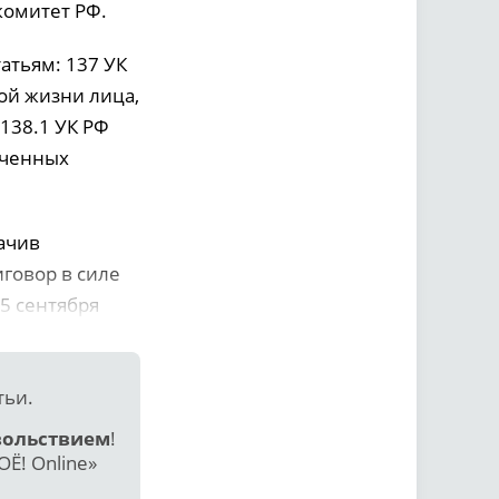
комитет РФ.
атьям: 137 УК
ой жизни лица,
 138.1 УК РФ
аченных
ачив
иговор в силе
5 сентября
тьи.
вольствием
!
Ё! Online»