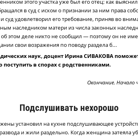
венником этого участка уже был его отец: как выяснил
бращался в суд с иском о признании за ним права соб
и суд удовлетворил его требование, приняв во внима
ным наследником матери из числа законных наслед
 об этом деле никто не сообщил — поэтому он не им
дании свои возражения по поводу раздела б...
дических наук, доцент Ирина СИВАКОВА поможет
о поступить в спорах с родственниками.
Окончание. Начало
Подслушивать нехорошо
 жены установил на кухне подслушивающее устройст
 развода и жили раздельно. Когда женщина затеяла у