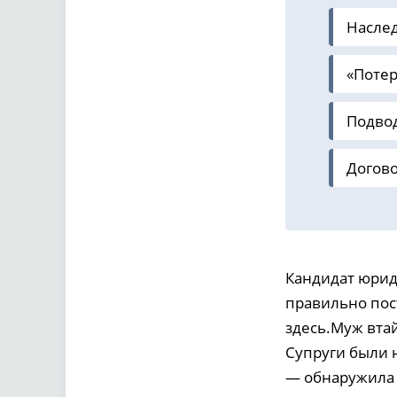
Наслед
«Поте
Подво
Догов
Кандидат юрид
правильно пос
здесь.Муж вта
Супруги были 
— обнаружила 