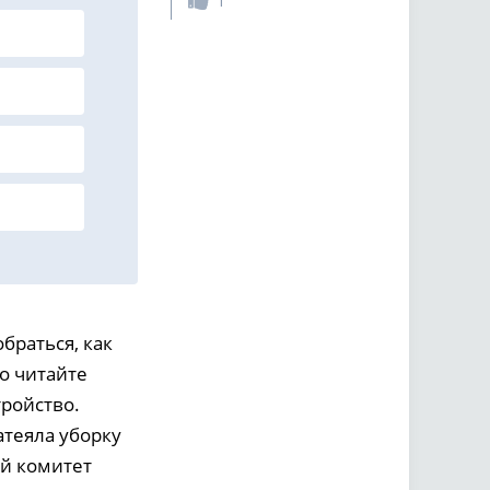
1
браться, как
о читайте
ройство.
атеяла уборку
ый комитет