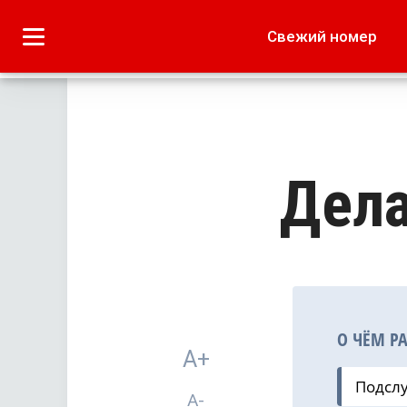
Городское
Краеведение
Свежий номер
Дача
Лето наших читате
Дела
О ЧЁМ Р
A+
Подсл
A-