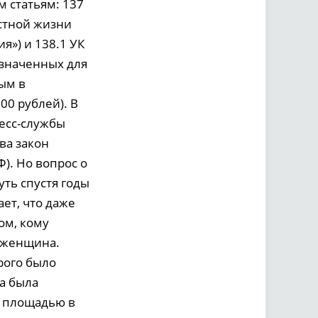
м статьям: 137
стной жизни
я») и 138.1 УК
азначенных для
ым в
00 рублей). В
есс-службы
ва закон
Ф). Но вопрос о
ть спустя годы
ет, что даже
ом, кому
 женщина.
рого было
ка была
ь площадью в