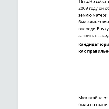
16 га.Но собст
2009 году он о
землю матери, 
был единствен
очереди.Внуку
заявить в засе
Кандидат юри
как правильн
Муж втайне от
были на грани