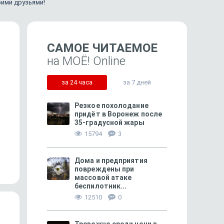
оими друзьями!
САМОЕ ЧИТАЕМОЕ
на МОЁ! Online
за 24 часа
за 7 дней
Резкое похолодание
придёт в Воронеж после
35-градусной жары
167
15794
3
Хвощ: древнейшее лекарство
Комплименты собака
Дома и предприятия
повреждены при
массовой атаке
беспилотник...
12510
0