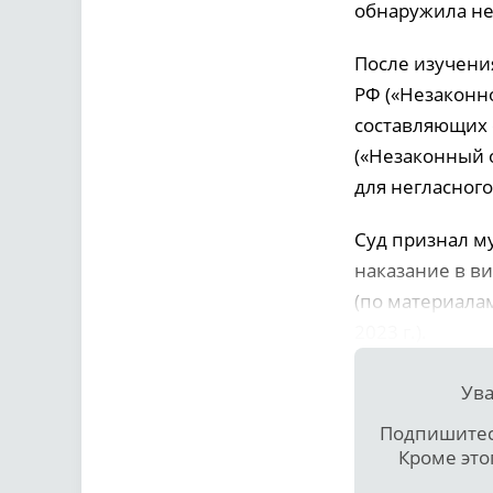
обнаружила не
После изучения
РФ («Незаконн
составляющих е
(«Незаконный 
для негласног
Суд признал м
наказание в ви
(по материала
2023 г.).
Ува
Подпишитесь
Кроме это