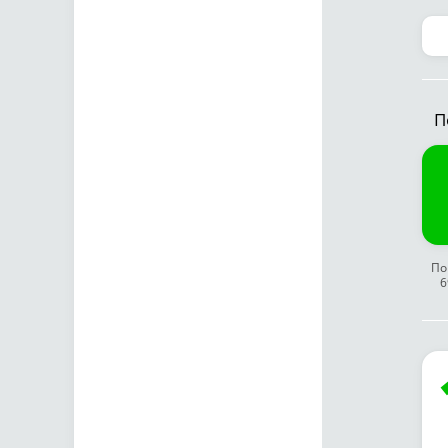
П
По
6