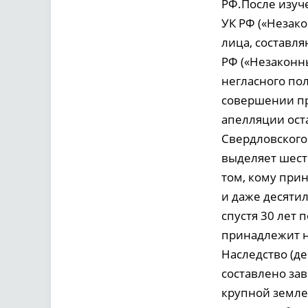
РФ.После изуче
УК РФ («Незак
лица, составля
РФ («Незаконн
негласного по
совершении пре
апелляции ост
Свердловского 
выделяет шесть
том, кому при
и даже десяти
спустя 30 лет 
принадлежит н
Наследство (де
составлено зав
крупной земле