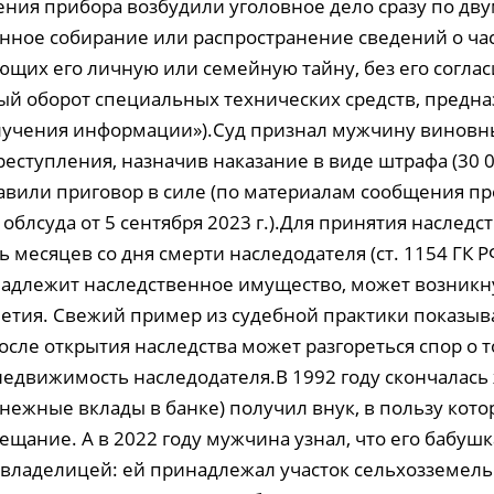
ния прибора возбудили уголовное дело сразу по дву
онное собирание или распространение сведений о ча
ющих его личную или семейную тайну, без его согласи
ый оборот специальных технических средств, предн
лучения информации»).Суд признал мужчину виновн
ступления, назначив наказание в виде штрафа (30 0
авили приговор в силе (по материалам сообщения пр
облсуда от 5 сентября 2023 г.).Для принятия наследст
 месяцев со дня смерти наследодателя (ст. 1154 ГК Р
надлежит наследственное имущество, может возникну
летия. Свежий пример из судебной практики показыва
после открытия наследства может разгореться спор о т
едвижимость наследодателя.В 1992 году скончалась
нежные вклады в банке) получил внук, в пользу кото
ещание. А в 2022 году мужчина узнал, что его бабуш
владелицей: ей принадлежал участок сельхозземел