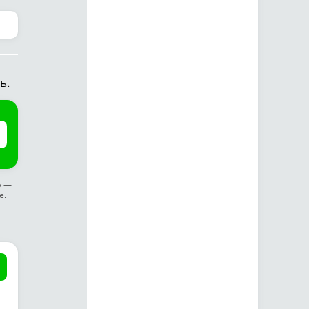
ь.
ф —
е.