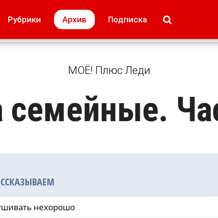
МОЁ! Плюс Липецк
Происшествия
Рубрики
Архив
Подписка
лей
Образование + карьера
Свадьба недел
МОЁ! Плюс Леди
 семейные. Час
АССКАЗЫВАЕМ
ушивать нехорошо