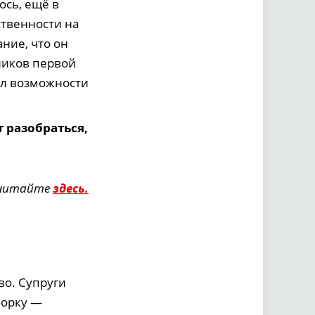
ось, ещё в
ственности на
ние, что он
ников первой
ел возможности
 разобраться,
 читайте
здесь.
во. Супруги
борку —