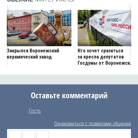
ГОРОДСКОЕ
1288
ГОРОДСКОЕ
8
Закрылся Воронежский
Кто хочет сразиться
керамический завод
за кресла депутатов
Госдумы от Воронежск...
Оставьте комментарий
Гость
Ознакомиться с правилами общения