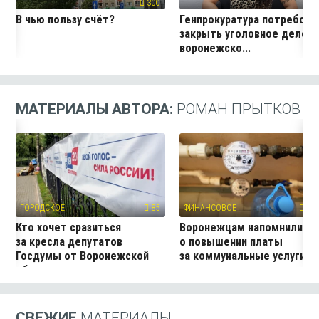
300
15
В чью пользу счёт?
Генпрокуратура потребова
закрыть уголовное дело
воронежско...
МАТЕРИАЛЫ АВТОРА:
РОМАН ПРЫТКОВ
ГОРОДСКОЕ
85
ФИНАНСОВОЕ
201
Кто хочет сразиться
Воронежцам напомнили
за кресла депутатов
о повышении платы
Госдумы от Воронежской
за коммунальные услуги
области
СВЕЖИЕ
МАТЕРИАЛЫ