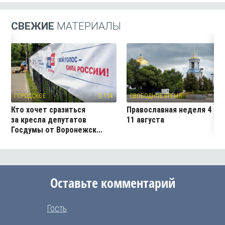
СВЕЖИЕ
МАТЕРИАЛЫ
ГОРОДСКОЕ
154
СВОБОДНОЕ ВРЕМЯ
3
Кто хочет сразиться
Православная неделя 4 —
за кресла депутатов
11 августа
Госдумы от Воронежск...
Оставьте комментарий
Гость