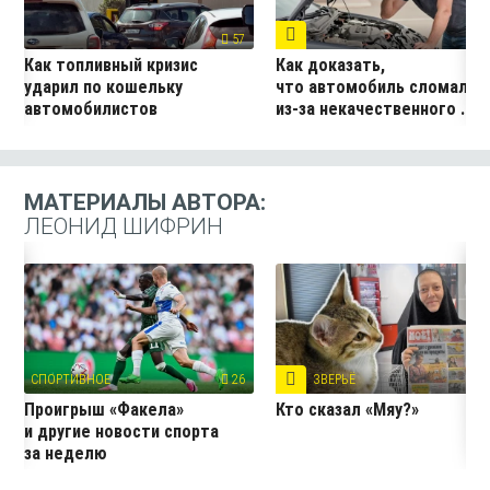
4
57
Как топливный кризис
Как доказать,
ударил по кошельку
что автомобиль сломался
автомобилистов
из-за некачественного ...
МАТЕРИАЛЫ АВТОРА:
ЛЕОНИД ШИФРИН
СПОРТИВНОЕ
26
ЗВЕРЬЁ
16
Проигрыш «Факела»
Кто сказал «Мяу?»
и другие новости спорта
за неделю