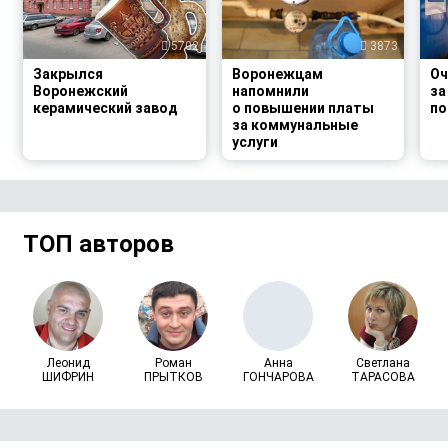
5702
3873
Закрылся
Воронежцам
Оч
Воронежский
напомнили
за
керамический завод
о повышении платы
по
за коммунальные
услуги
ТОП авторов
Леонид
Роман
Анна
Светлана
ШИФРИН
ПРЫТКОВ
ГОНЧАРОВА
ТАРАСОВА