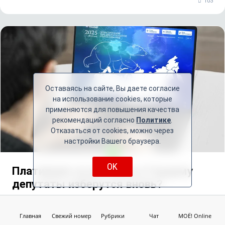
103
Оставаясь на сайте, Вы даете согласие
на использование cookies, которые
применяются для повышения качества
рекомендаций согласно
Политике
.
Отказаться от cookies, можно через
настройки Вашего браузера.
OK
Платившие на выборах в Гордуму
депутаты изберутся вновь?
У «Единой России» в разгаре предварительное
голосование по выбору кандидатов от партии. В
Главная
Свежий номер
Рубрики
Чат
МОЁ! Online
процедуре не примут участие герои нашумевшей истории