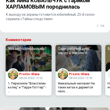
Как Анна КОВАЛЬЧУК с Гариком
ХАРЛАМОВЫМ породнилась
К выходу на экраны готовится юбилейный, 25-й сезон
сериала «Тайны следствия»
748
Комментарии
Что за спорнофильмы?
Один рабочий день
Б
хирурга-онколога
Prosto-Klava
Prosto-Klava
08.04.2026 13:32
08.04.2026 12:42
1. Пересняли "Властелин
Уникальный человек! На
Н
колец" и "Гарри Поттер" -
таких китах и держится
н
...
чело...