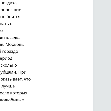
воздуха,
 проросшие
не боится
вать в
до
ая посадка
ия. Морковь
й гораздо
период
есколько
зубцами. При
оказывает, что
н лучше
после которых
еплолюбивые