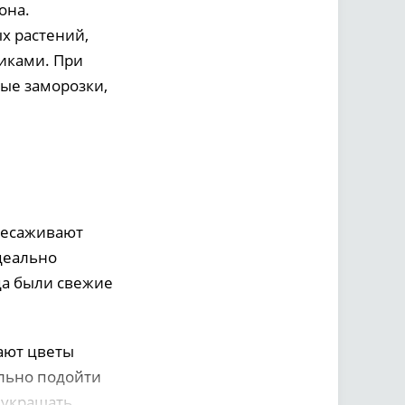
она.
х растений,
иками. При
ые заморозки,
ресаживают
идеально
да были свежие
ают цветы
льно подойти
 украшать