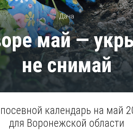
Дача
воре май — укр
не снимай
посевной календарь на май 2
для Воронежской области