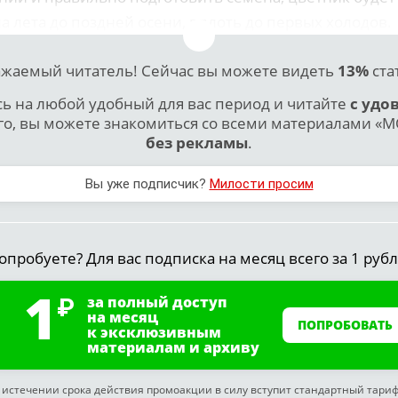
ла лета до поздней осени, вплоть до первых холодов.
жаемый читатель! Сейчас вы можете видеть
13%
ста
 на любой удобный для вас период и читайте
с удо
го, вы можете знакомиться со всеми материалами «МО
без рекламы
.
Вы уже подписчик?
Милости просим
опробуете? Для вас подписка на месяц всего за 1 рубл
1
за полный доступ
на месяц
ПОПРОБОВАТЬ
к эксклюзивным
материалам и архиву
 истечении срока действия промоакции в силу вступит стандартный тари