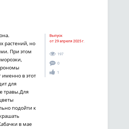
она.
Выпуск
от 29 апреля 2025 г.
х растений, но
ми. При этом
197
аморозки,
0
Агрономы
1
 именно в этот
дит для
ие травы.Для
 цветы
льно подойти к
украшать
Кабачки в мае