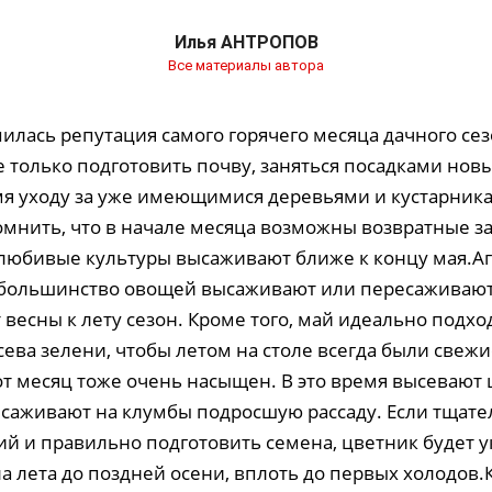
Илья АНТРОПОВ
Все материалы автора
илась репутация самого горячего месяца дачного сез
 только подготовить почву, заняться посадками новы
мя уходу за уже имеющимися деревьями и кустарника
мнить, что в начале месяца возможны возвратные з
любивые культуры высаживают ближе к концу мая.
 большинство овощей высаживают или пересаживают
весны к лету сезон. Кроме того, май идеально подхо
ева зелени, чтобы летом на столе всегда были свеж
от месяц тоже очень насыщен. В это время высевают
саживают на клумбы подросшую рассаду. Если тщате
ий и правильно подготовить семена, цветник будет 
ла лета до поздней осени, вплоть до первых холодов.