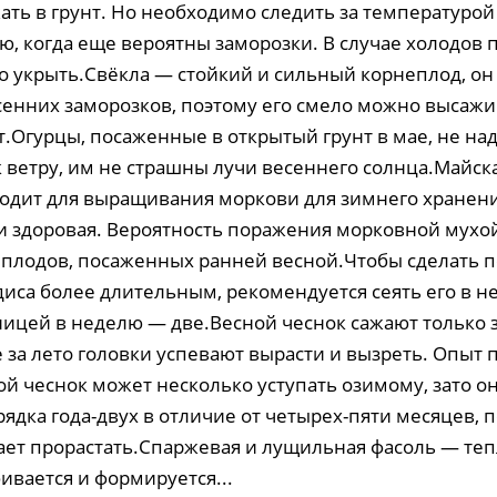
ть в грунт. Но необходимо следить за температурой 
ю, когда еще вероятны заморозки. В случае холодов
о укрыть.Свёкла — стойкий и сильный корнеплод, он 
енних заморозков, поэтому его смело можно высажи
.Огурцы, посаженные в открытый грунт в мае, не на
 ветру, им не страшны лучи весеннего солнца.Майск
одит для выращивания моркови для зимнего хранен
 и здоровая. Вероятность поражения морковной мухо
 плодов, посаженных ранней весной.Чтобы сделать 
диса более длительным, рекомендуется сеять его в н
ницей в неделю — две.Весной чеснок сажают только 
за лето головки успевают вырасти и вызреть. Опыт п
ой чеснок может несколько уступать озимому, зато о
ядка года-двух в отличие от четырех-пяти месяцев, 
ет прорастать.Спаржевая и лущильная фасоль — т
ивается и формируется...