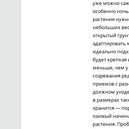
уже можно сажа
особенно ночь
растения нужн
небольших вес
открытый грунт
адаптировать к
идеально подх
будет крепкая
меньше, чем у
созревания ре
приемов с раз
должном уходе 
в размерах так
хранится — пор
озимый начина
растения. Проб