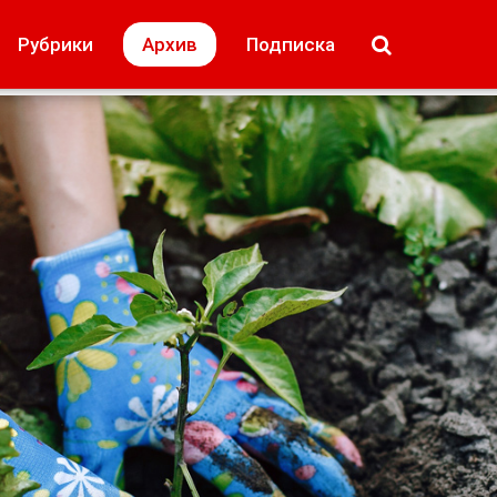
МОЁ! Плюс Липецк
Происшествия
Рубрики
Архив
Подписка
лей
Образование + карьера
Свадьба недел