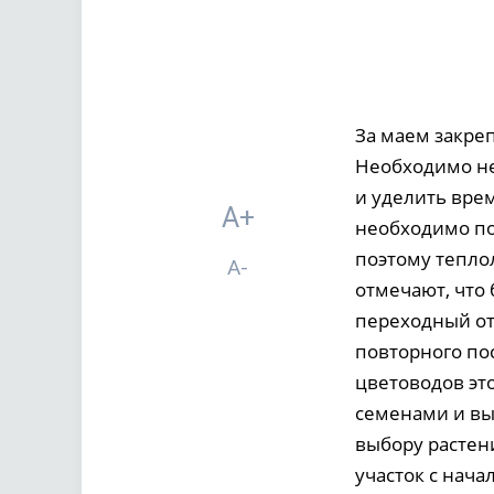
За маем закреп
Необходимо не
и уделить вре
A+
необходимо по
поэтому тепло
A-
отмечают, что
переходный от 
повторного пос
цветоводов эт
семенами и вы
выбору растен
участок с нача