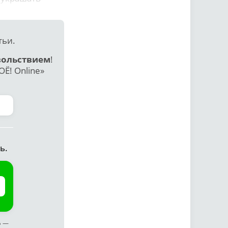
тьи.
вольствием
!
Ё! Online»
ь.
ф —