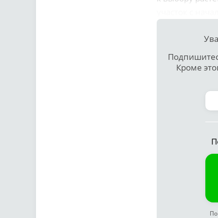
участок с нача
Ува
Подпишитесь
Кроме это
П
По