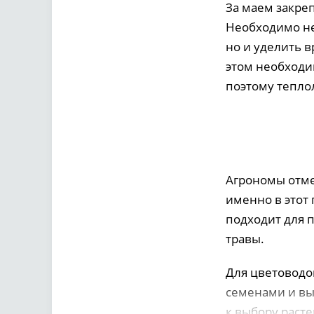
За маем закреп
Необходимо не
но и уделить 
этом необходи
поэтому тепло
Агрономы отме
именно в этот 
подходит для п
травы.
Для цветоводо
семенами и вы
к выбору раст