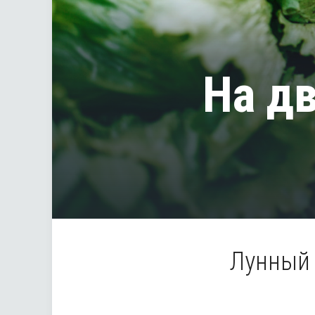
На д
Лунный 