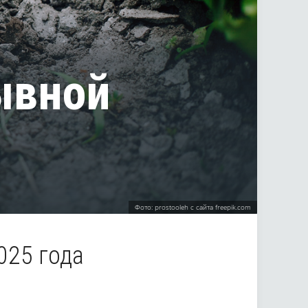
ывной
Фото: prostooleh с сайта freepik.com
025 года