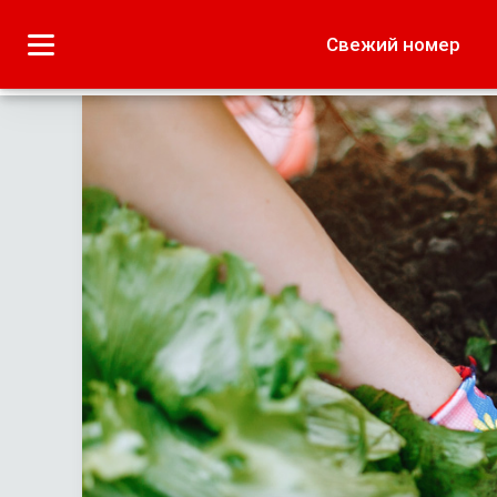
Городское
Краеведение
Свежий номер
Дача
Лето наших читате