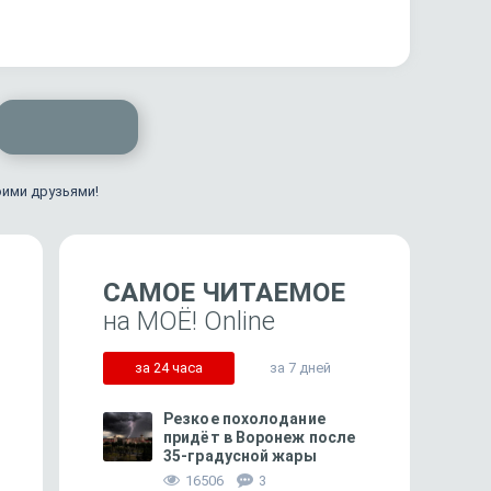
оими друзьями!
САМОЕ ЧИТАЕМОЕ
на МОЁ! Online
за 24 часа
за 7 дней
Резкое похолодание
придёт в Воронеж после
35-градусной жары
31
16506
3