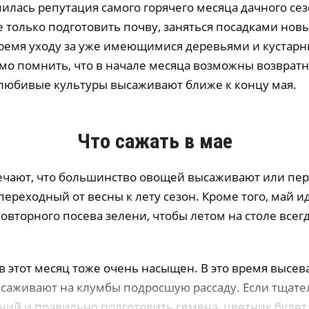
илась репутация самого горячего месяца дачного сез
 только подготовить почву, заняться посадками новы
время уходу за уже имеющимися деревьями и кустарн
мо помнить, что в начале месяца возможны возвратн
любивые культуры высаживают ближе к концу мая.
Что сажать в мае
чают, что большинство овощей высаживают или пе
переходный от весны к лету сезон. Кроме того, май 
овторного посева зелени, чтобы летом на столе всег
в этот месяц тоже очень насыщен. В это время высев
саживают на клумбы подросшую рассаду. Если тщате
ений и правильно подготовить семена, цветник будет