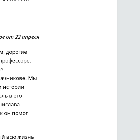
ре от 22 апреля
м, дорогие
профессоре,
ле
бачникове. Мы
м истории
оль в его
онислава
к он помог
ый всю жизнь