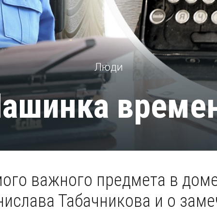
Люди
ашинка време
мого важного предмета в дом
ислава Табачникова и о зам