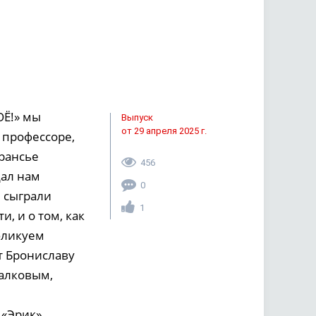
ОЁ!» мы
Выпуск
от 29 апреля 2025 г.
 профессоре,
рансье
456
дал нам
0
и сыграли
1
, и о том, как
бликуем
т Брониславу
халковым,
 «Эрик»