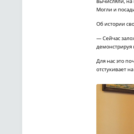
вычисляли, на
Могли и посади
Об истории св
— Сейчас зало
демонстрируя 
Для нас это по
отстукивает на