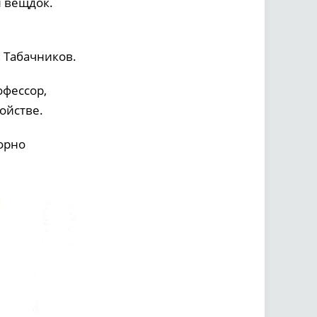
л вещдок.
 Табачников.
офессор,
ойстве.
зорно