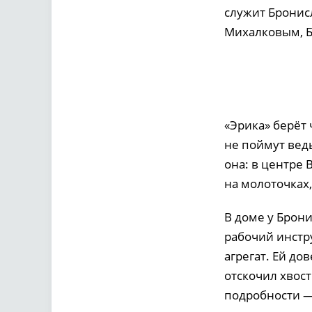
служит Бронисл
Михалковым, 
«Эрика» берёт 
не поймут ведь
она: в центре 
на молоточках,
В доме у Брон
рабочий инстру
агрегат. Ей до
отскочил хвост
подробности —