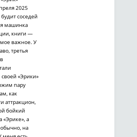
апреля 2025
 будит соседей
ая машинка
ции, книги —
амое важное. У
аво, третья
 в
тали
и своей «Эрики»
ложим пару
ам, как
ти аттракцион,
вой бойкий
 «Эрике», а
 обычно, на
У меня есть