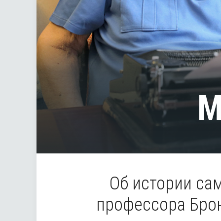
М
Об истории са
профессора Брон