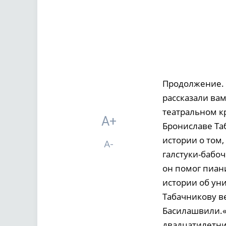
Продолжение. 
рассказали ва
театральном к
A+
Брониславе Таб
истории о том,
A-
галстуки-бабоч
он помог пиан
истории об ун
Табачникову в
Басилашвили.«
двадцатилетних