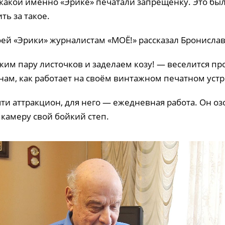
 какой именно «Эрике» печатали запрещёнку. Это бы
ть за такое.
оей «Эрики» журналистам «МОЁ!» рассказал Бронислав
жим пару листочков и заделаем козу! — веселится пр
нам, как работает на своём винтажном печатном устр
чти аттракцион, для него — ежедневная работа. Он о
 камеру свой бойкий степ.