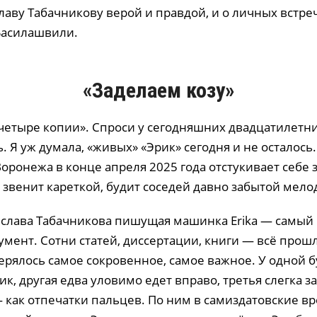
аву Табачникову верой и правдой, и о личных встреч
Басилашвили.
«Заделаем козу»
четыре копии». Спроси у сегодняшних двадцатилетних
. Я уж думала, «живых» «Эрик» сегодня и не осталось.
Воронежа в конце апреля 2025 года отстукивает себе
 звенит кареткой, будит соседей давно забытой мело
ислава Табачникова пишущая машинка Erika — самый
мент. Сотни статей, диссертации, книги — всё прошл
верялось самое сокровенное, самое важное. У одной б
ик, другая едва уловимо едет вправо, третья слегка з
 как отпечатки пальцев. По ним в самиздатовские в