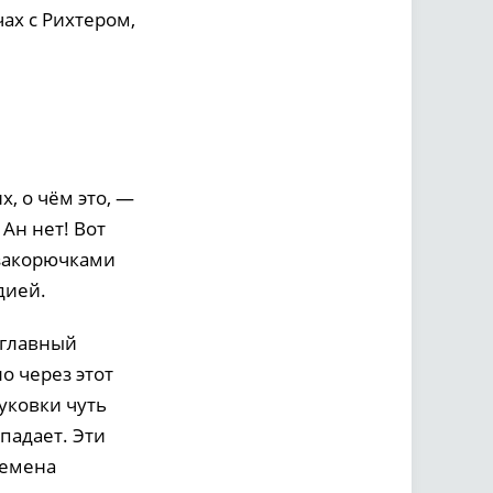
ах с Рихтером,
, о чём это, —
 Ан нет! Вот
 закорючками
дией.
 главный
о через этот
уковки чуть
ападает. Эти
ремена