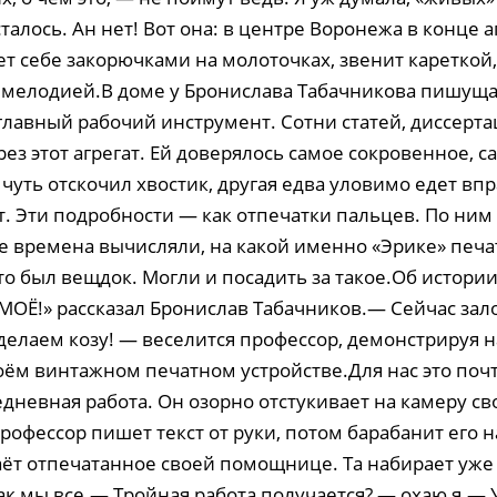
сталось. Ан нет! Вот она: в центре Воронежа в конце 
ет себе закорючками на молоточках, звенит кареткой,
 мелодией.В доме у Бронислава Табачникова пишущ
главный рабочий инструмент. Сотни статей, диссерта
ез этот агрегат. Ей доверялось самое сокровенное, с
чуть отскочил хвостик, другая едва уловимо едет впр
т. Эти подробности — как отпечатки пальцев. По ним
е времена вычисляли, на какой именно «Эрике» печа
о был вещдок. Могли и посадить за такое.Об истори
МОЁ!» рассказал Бронислав Табачников.— Сейчас за
делаем козу! — веселится профессор, демонстрируя н
оём винтажном печатном устройстве.Для нас это поч
дневная работа. Он озорно отстукивает на камеру с
рофессор пишет текст от руки, потом барабанит его на
ёт отпечатанное своей помощнице. Та набирает уже
к мы все.— Тройная работа получается? — охаю я.— 