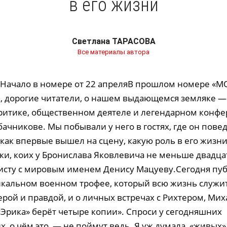
в его жизни
Светлана ТАРАСОВА
Все материалы автора
Начало в номере от 22 апреляВ прошлом номере «М
м, дорогие читатели, о нашем выдающемся земляке —
ритике, общественном деятеле и легендарном конфе
ачникове. Мы побывали у него в гостях, где он пове
 как впервые вышел на сцену, какую роль в его жизн
ки, коих у Бронислава Яковлевича не меньше двадцати
исту с мировым именем Денису Мацуеву.Сегодня пу
икальном военном трофее, который всю жизнь служи
ерой и правдой, и о личных встречах с Рихтером, Ми
Эрика» берёт четыре копии». Спроси у сегодняшних
, о чём это, — не поймут ведь. Я уж думала, «живых»