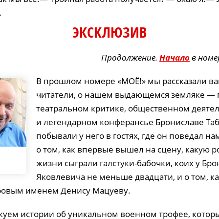
.
ЭКСКЛЮЗИВ
Продолжение.
Начало
в номе
В прошлом номере «МОЁ!» мы рассказали ва
читатели, о нашем выдающемся земляке — 
театральном критике, общественном деяте
и легендарном конферансье Брониславе Та
побывали у него в гостях, где он поведал на
о том, как впервые вышел на сцену, какую р
жизни сыграли галстуки-бабочки, коих у Бр
Яковлевича не меньше двадцати, и о том, ка
ровым именем Денису Мацуеву.
куем истории об уникальном военном трофее, котор