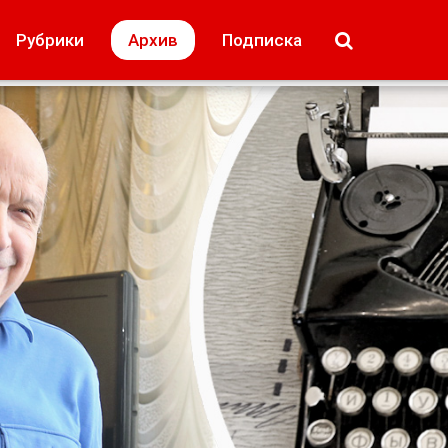
МОЁ! Плюс Липецк
Происшествия
Рубрики
Архив
Подписка
лей
Образование + карьера
Свадьба недел