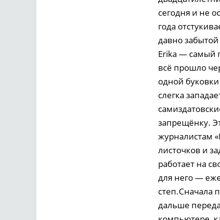
сегодня и не о
года отстукива
давно забытой
Erika — самый 
всё прошло чер
одной буковки 
слегка западае
самиздатовски
запрещёнку. Эт
журналистам «
листочков и за
работает на св
для него — еже
степ.Сначала п
дальше переда
компьютере, ка