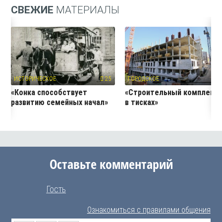
СВЕЖИЕ
МАТЕРИАЛЫ
ИСТОРИЧЕСКОЕ
25
ГОРОДСКОЕ
24
«Конка способствует
«Строительный комплекс
развитию семейных начал»
в тисках»
Оставьте комментарий
Гость
Ознакомиться с правилами общения