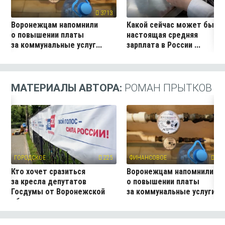
3713
18
Воронежцам напомнили
Какой сейчас может быть
о повышении платы
настоящая средняя
за коммунальные услуг...
зарплата в России ...
МАТЕРИАЛЫ АВТОРА:
РОМАН ПРЫТКОВ
ГОРОДСКОЕ
225
ФИНАНСОВОЕ
371
Кто хочет сразиться
Воронежцам напомнили
за кресла депутатов
о повышении платы
Госдумы от Воронежской
за коммунальные услуги
области