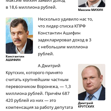
Максим Михин заявил доход
в 18,6 миллиона рублей.
Максим
МИХИН
Несколько удивило нас то,
что лидер списка КПРФ
Константин Ашифин
задекларировал доход в 3
с небольшим миллиона
рублей.
Константин
АШИФИН
А Дмитрий
Крутских, которого принято
считать крупнейшим частным
перевозчиком Воронежа, — 1,3
миллиона рублей. Причём 687
420 рублей из них — это
Дмитрий
КРУТСКИХ
компенсация за работу депутата