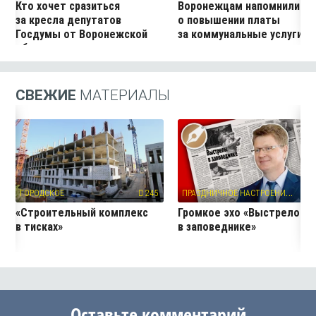
Кто хочет сразиться
Воронежцам напомнили
за кресла депутатов
о повышении платы
Госдумы от Воронежской
за коммунальные услуги
области
СВЕЖИЕ
МАТЕРИАЛЫ
П
РАЗДНИЧНОЕ НАСТРОЕНИЕ
ГОРОДСКОЕ
245
10
«Строительный комплекс
Громкое эхо «Выстрелов
в тисках»
в заповеднике»
Оставьте комментарий