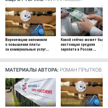
3740
19
Воронежцам напомнили
Какой сейчас может быть
о повышении платы
настоящая средняя
за коммунальные услуг...
зарплата в России ...
МАТЕРИАЛЫ АВТОРА:
РОМАН ПРЫТКОВ
ГОРОДСКОЕ
232
ФИНАНСОВОЕ
374