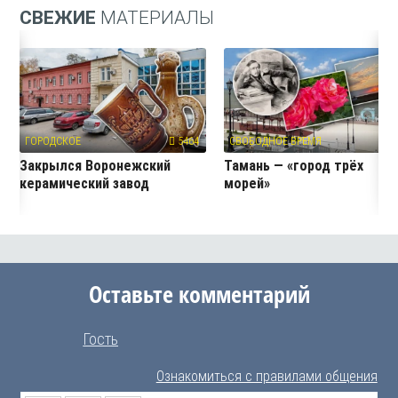
СВЕЖИЕ
МАТЕРИАЛЫ
ГОРОДСКОЕ
5464
СВОБОДНОЕ ВРЕМЯ
4
Закрылся Воронежский
Тамань — «город трёх
керамический завод
морей»
Оставьте комментарий
Гость
Ознакомиться с правилами общения