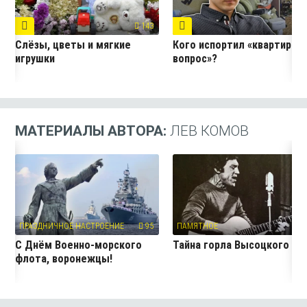
143
7
Слёзы, цветы и мягкие
Кого испортил «квартирны
игрушки
вопрос»?
МАТЕРИАЛЫ АВТОРА:
ЛЕВ КОМОВ
ПРАЗДНИЧНОЕ НАСТРОЕНИЕ
95
ПАМЯТНОЕ
9
С Днём Военно-морского
Тайна горла Высоцкого
флота, воронежцы!