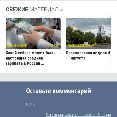
СВЕЖИЕ
МАТЕРИАЛЫ
ФИНАНСОВОЕ
227
СВОБОДНОЕ ВРЕМЯ
5
Какой сейчас может быть
Православная неделя 4 —
настоящая средняя
11 августа
зарплата в России ...
Оставьте комментарий
Гость
Ознакомиться с правилами общения