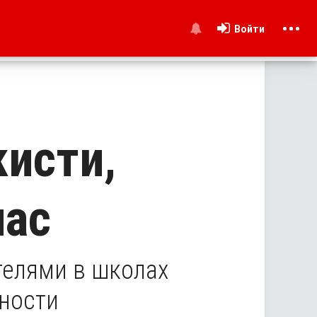
Войти
и
исти,
пас
телями в школах
сности