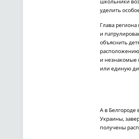
школьники воз
уделить особое
Глава региона
и патрулирован
объяснить детя
расположению 
и незнакомые 
или единую ди
А в Белгороде 
Украины, заве
получены распи