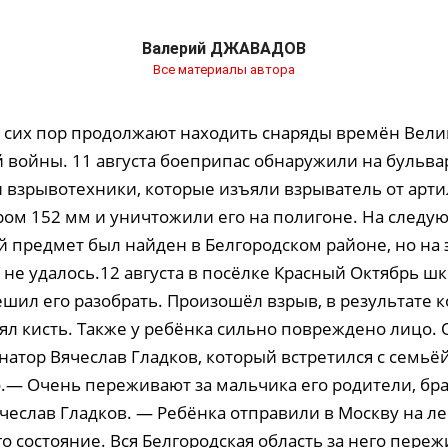
Валерий ДЖАВАДОВ
Все материалы автора
о сих пор продолжают находить снаряды времён Вел
 войны. 11 августа боеприпас обнаружили на бульва
 взрывотехники, которые изъяли взрыватель от арт
ром 152 мм и уничтожили его на полигоне. На следу
 предмет был найден в Белгородском районе, но на э
 не удалось.12 августа в посёлке Красный Октябрь 
шил его разобрать. Произошёл взрыв, в результате к
ял кисть. Также у ребёнка сильно повреждено лицо. 
натор Вячеслав Гладков, который встретился с семьё
.— Очень переживают за мальчика его родители, брат
ячеслав Гладков. — Ребёнка отправили в Москву на л
о состояние. Вся Белгородская область за него переж