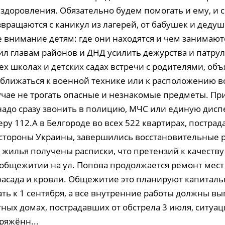
здоровления. Обязательно будем помогать и ему, и 
вращаются с каникул из лагерей, от бабушек и деду
е внимание детям: где они находятся и чем занимают
ил главам районов и ДНД усилить дежурства и патру
ех школах и детских садах встречи с родителями, объ
иближаться к военной технике или к расположению в
учае не трогать опасные и незнакомые предметы. Пр
адо сразу звонить в полицию, МЧС или единую дисп
ру 112.А в Белгороде во всех 522 квартирах, постра
о стороны Украины, завершились восстановительные р
жилья получены расписки, что претензий к качеству 
общежитии на ул. Попова продолжается ремонт мест
фасада и кровли. Общежитие это планируют капиталь
ть к 1 сентября, а все внутренние работы должны вы
тных домах, пострадавших от обстрела 3 июля, ситуа
ряжённ...