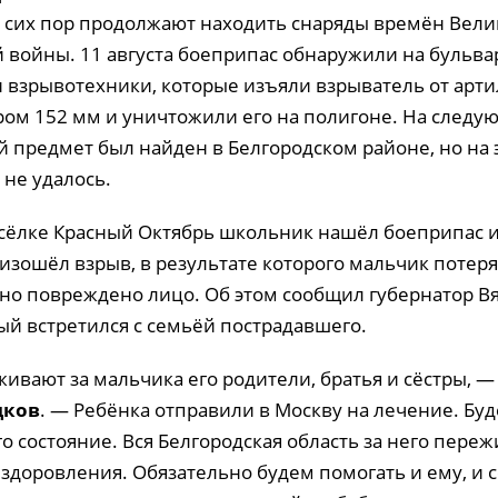
о сих пор продолжают находить снаряды времён Вел
 войны. 11 августа боеприпас обнаружили на бульва
 взрывотехники, которые изъяли взрыватель от арт
ром 152 мм и уничтожили его на полигоне. На следу
 предмет был найден в Белгородском районе, но на э
 не удалось.
посёлке Красный Октябрь школьник нашёл боеприпас 
изошёл взрыв, в результате которого мальчик потеря
ьно повреждено лицо. Об этом сообщил губернатор В
ый встретился с семьёй пострадавшего.
вают за мальчика его родители, братья и сёстры, —
дков
. — Ребёнка отправили в Москву на лечение. Бу
о состояние. Вся Белгородская область за него переж
здоровления. Обязательно будем помогать и ему, и 