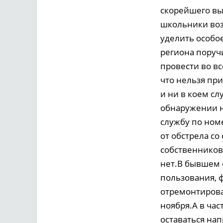
скорейшего вы
школьники воз
уделить особо
региона поруч
провести во вс
что нельзя пр
и ни в коем сл
обнаружении н
службу по номе
от обстрела с
собственников 
нет.В бывшем 
пользования, 
отремонтирова
ноября.А в час
оставаться нап