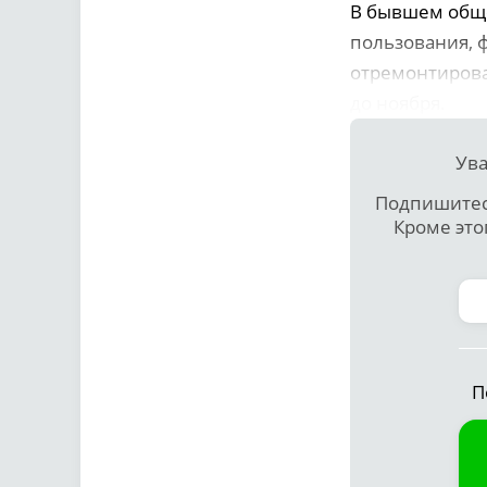
В бывшем обще
пользования, 
отремонтирова
до ноября.
Ува
Подпишитесь
Кроме это
П