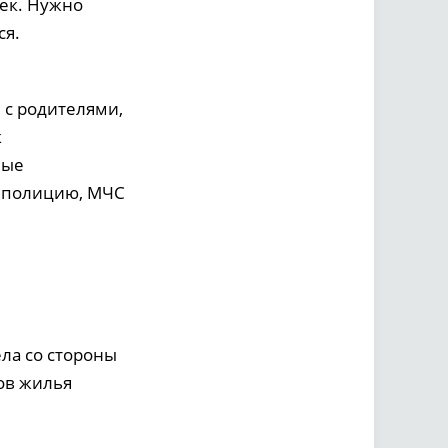
шек. Нужно
ся.
 с родителями,
к
ные
в полицию, МЧС
ела со стороны
ов жилья