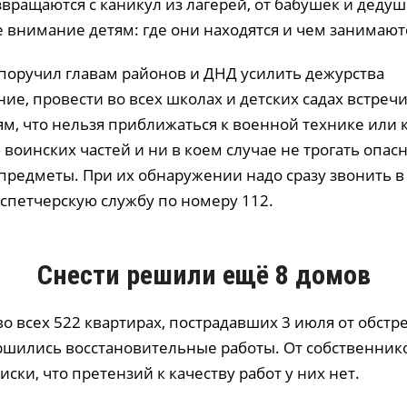
вращаются с каникул из лагерей, от бабушек и деду
 внимание детям: где они находятся и чем занимают
 поручил главам районов и ДНД усилить дежурства
ие, провести во всех школах и детских садах встречи
м, что нельзя приближаться к военной технике или 
воинских частей и ни в коем случае не трогать опас
предметы. При их обнаружении надо сразу звонить 
спетчерскую службу по номеру 112.
Снести решили ещё 8 домов
во всех 522 квартирах, пострадавших 3 июля от обстр
ршились восстановительные работы. От собственник
ски, что претензий к качеству работ у них нет.