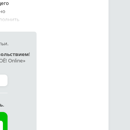
щего
но
ыполнить
тьи.
вольствием
!
Ё! Online»
ь.