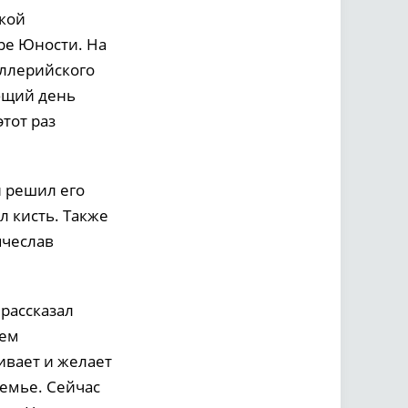
икой
ре Юности. На
иллерийского
ющий день
тот раз
и решил его
л кисть. Также
ячеслав
 рассказал
дем
ивает и желает
семье. Сейчас