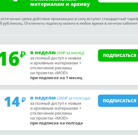
материалам и архиву
 истечении срока действия промоакции в силу вступит стандартный тари
9 руб./месяц. Отключить подписку можно в любое время в личном кабинет
16
в неделю
(69
за месяц)
₽
ПОДПИСАТЬСЯ
за полный доступ к новым
и архивным материалам +
отключение рекламы
на проектах «МОЁ!»
при подписке на 1 месяц
14
в неделю
(380
за полгода)
₽
ПОДПИСАТЬСЯ
за полный доступ к новым
и архивным материалам +
отключение рекламы
на проектах «МОЁ!»
при подписке на полгода