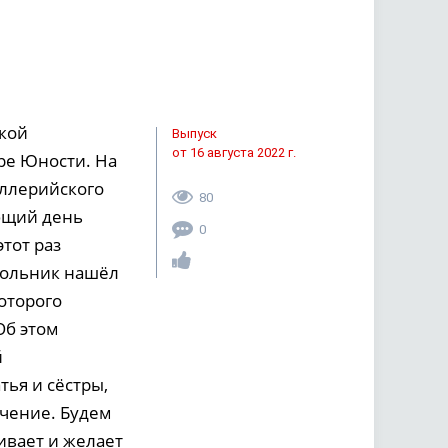
икой
Выпуск
от 16 августа 2022 г.
ре Юности. На
иллерийского
80
ющий день
0
тот раз
школьник нашёл
оторого
Об этом
й
ья и сёстры,
ечение. Будем
ивает и желает