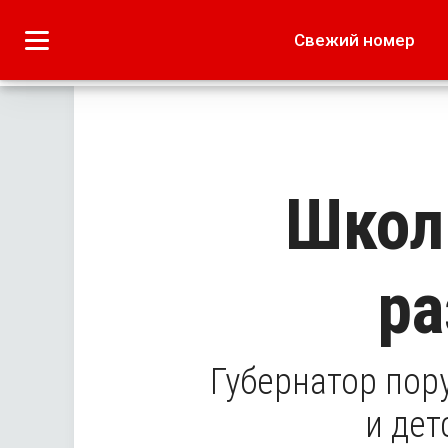
Городское
Краеведение
Свежий номер
Дача
Лето наших читате
Школ
ра
Губернатор пор
и дет