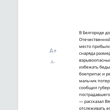
В Белгороде д
Отечественной
место прибыли
A+
снаряда разме
взрывоопасный
A-
избежать беды
боеприпас и ре
мальчик потер
сообщил губер
пострадавшего
— рассказал В
отслеживать ег