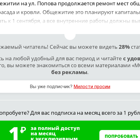
житии на ул. Попова продолжается ремонт мест об
фасада и кровли. Общежитие это планируют капиталь
ть к 1 сентября, а все внутренние работы должны в
жаемый читатель! Сейчас вы можете видеть
28%
ста
 на любой удобный для вас период и читайте
с удо
го, вы можете знакомиться со всеми материалами «МО
без рекламы
.
Вы уже подписчик?
Милости просим
опробуете? Для вас подписка на месяц всего за 1 рубл
1
за полный доступ
на месяц
ПОПРОБОВАТЬ
к эксклюзивным