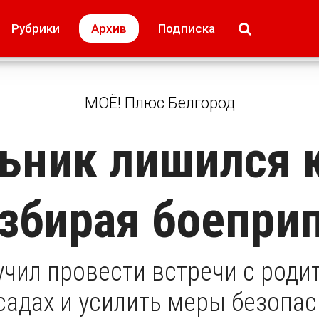
МОЁ! Плюс Липецк
Происшествия
Рубрики
Архив
Подписка
лей
Образование + карьера
Свадьба недел
МОЁ! Плюс Белгород
ьник лишился к
збирая боепри
учил провести встречи с роди
садах и усилить меры безопа