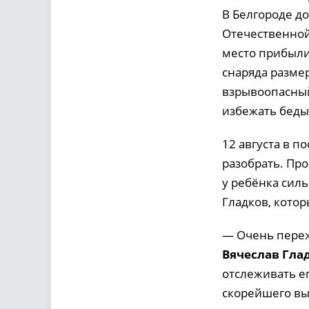
В Белгороде д
Отечественной
место прибыли
снаряда разме
взрывоопасный
избежать беды
12 августа в 
разобрать. Про
у ребёнка сил
Гладков, котор
— Очень пережи
Вячеслав Гла
отслеживать ег
скорейшего вы