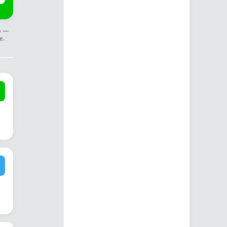
ф —
е.