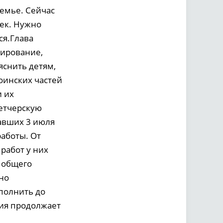
семье. Сейчас
шек. Нужно
ся.Глава
лирование,
яснить детям,
оинских частей
и их
етчерскую
давших 3 июля
аботы. От
работ у них
 общего
но
полнить до
ция продолжает