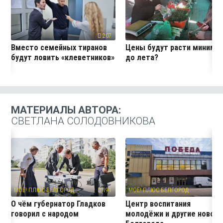
207
19
Вместо семейных тиранов
Цены будут расти миниму
будут ловить «клеветников»
до лета?
МАТЕРИАЛЫ АВТОРА:
СВЕТЛАНА СОЛОДОВНИКОВА
МОЁ! ПЛЮС БЕЛГОРОД
191
МОЁ! ПЛЮС БЕЛГОРОД
11
О чём губернатор Гладков
Центр воспитания
говорил с народом
молодёжи и другие новос