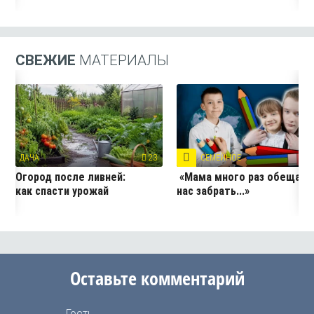
СВЕЖИЕ
МАТЕРИАЛЫ
ДАЧА
23
СЕМЕЙНОЕ
4
Огород после ливней:
«Мама много раз обещала
как спасти урожай
нас забрать...»
Оставьте комментарий
Гость