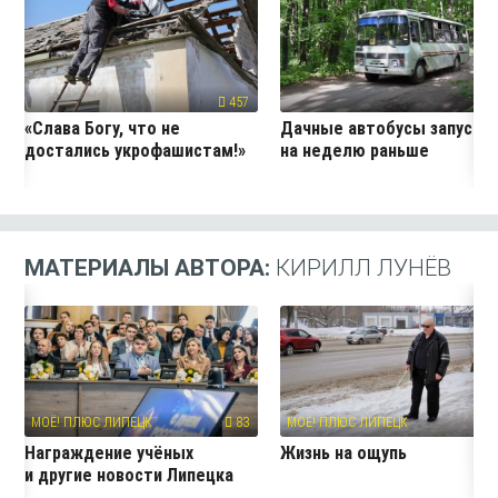
457
24
«Слава Богу, что не
Дачные автобусы запустя
достались укрофашистам!»
на неделю раньше
МАТЕРИАЛЫ АВТОРА:
КИРИЛЛ ЛУНЁВ
МОЁ! ПЛЮС ЛИПЕЦК
83
МОЁ! ПЛЮС ЛИПЕЦК
7
Награждение учёных
Жизнь на ощупь
и другие новости Липецка