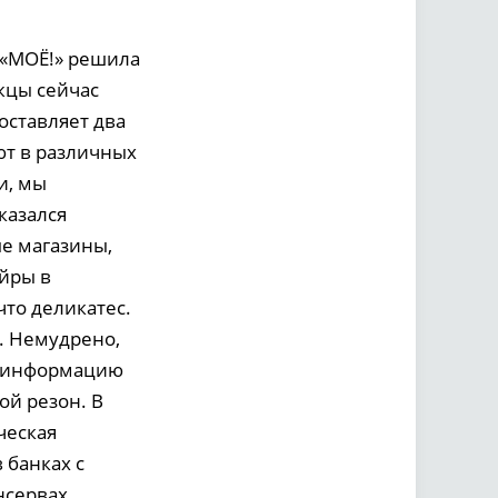
 «МОЁ!» решила
жцы сейчас
оставляет два
ют в различных
и, мы
казался
е магазины,
йры в
что деликатес.
а. Немудрено,
м информацию
ой резон. В
ческая
 банках с
нсервах