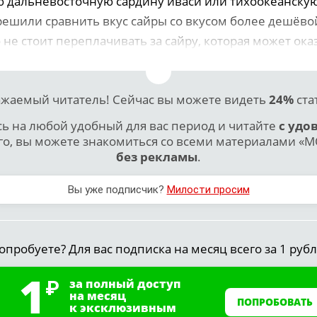
 дальневосточную сардину иваси или тихоокеанскую
решили сравнить вкус сайры со вкусом более дешёвой
не стоит переплачивать за сайру, которая может ока
жаемый читатель! Сейчас вы можете видеть
24%
ста
 на любой удобный для вас период и читайте
с удо
го, вы можете знакомиться со всеми материалами «МО
без рекламы
.
Вы уже подписчик?
Милости просим
опробуете? Для вас подписка на месяц всего за 1 рубл
1
за полный доступ
на месяц
ПОПРОБОВАТЬ
к эксклюзивным