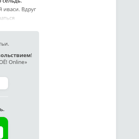
 сельдь.
 иваси. Вдруг
заться
тьи.
вольствием
!
Ё! Online»
ь.