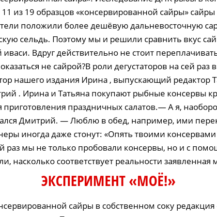
в 11 из 19 образцов «консервированной сайры» сайры
тели положили более дешёвую дальневосточную са
скую сельдь. Поэтому мы и решили сравнить вкус сай
иваси. Вдруг действительно не стоит переплачивать 
оказаться не сайрой?В роли дегустаторов на сей раз
тор нашего издания Ирина , выпускающий редактор Т
рий . Ирина и Татьяна покупают рыбные консервы к
 приготовления праздничных салатов.— А я, наоборо
нался Дмитрий. — Люблю в обед, например, ими пере
неры иногда даже стонут: «Опять твоими консервами 
ей раз мы не только пробовали консервы, но и с пом
и, насколько соответствует реальности заявленная ма
ЭКСПЕРИМЕНТ «МОЁ!»
нсервированной сайры в собственном соку редакция