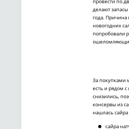
провести по д
делают запасы 
года. Причина
новогодних сал
попробовали ра
ошеломляющи
За покупками м
есть и рядом 
снизились, поэ
консервы из са
нашлась сайра
сайра нат