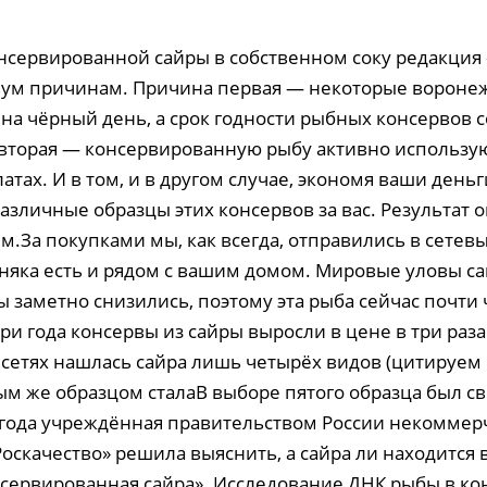
нсервированной сайры в собственном соку редакция
вум причинам. Причина первая — некоторые вороне
на чёрный день, а срок годности рыбных консервов с
 вторая — консервированную рыбу активно использу
атах. И в том, и в другом случае, экономя ваши деньг
зличные образцы этих консервов за вас. Результат о
За покупками мы, как всегда, отправились в сетевы
няка есть и рядом с вашим домом. Мировые уловы са
 заметно снизились, поэтому эта рыба сейчас почти 
ри года консервы из сайры выросли в цене в три раз
х сетях нашлась сайра лишь четырёх видов (цитируе
ым же образцом сталаВ выборе пятого образца был св
 года учреждённая правительством России некоммер
оскачество» решила выяснить, а сайра ли находится в
сервированная сайра». Исследование ДНК рыбы в ко