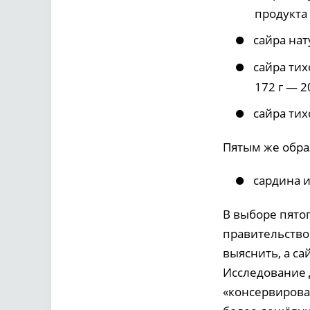
продукта 
сайра нат
сайра тих
172 г — 2
сайра тих
Пятым же обра
сардина и
В выборе пятог
правительство
выяснить, а са
Исследование Д
«консервирова