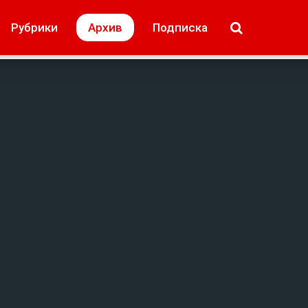
МОЁ! Плюс Липецк
Происшествия
Рубрики
Архив
Подписка
лей
Образование + карьера
Свадьба недел