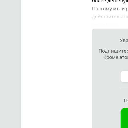
более дешёвую
Поэтому мы и 
действительно 
не сайрой?
Ува
Подпишитесь
Кроме это
П