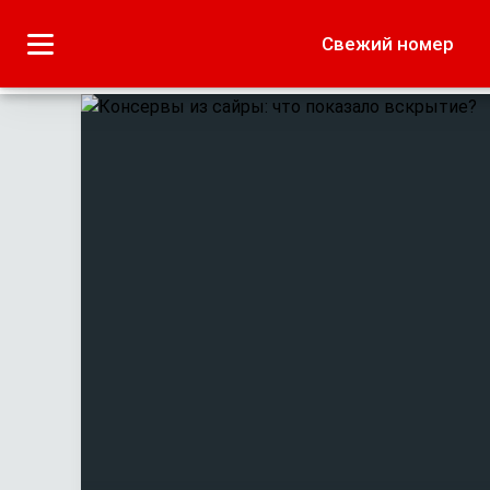
Городское
Краеведение
Свежий номер
Дача
Лето наших читате