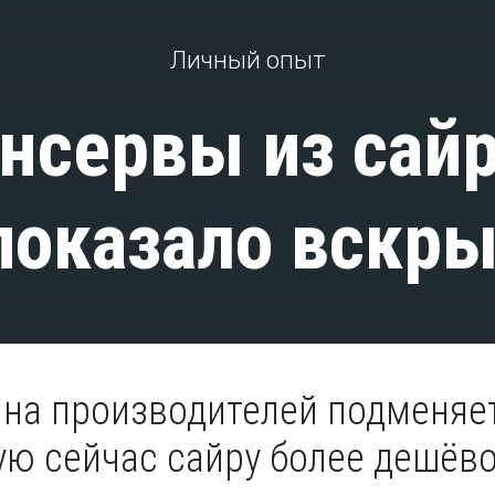
Личный опыт
нсервы из сай
показало вскр
ина производителей подменяе
ую сейчас сайру более дешёв