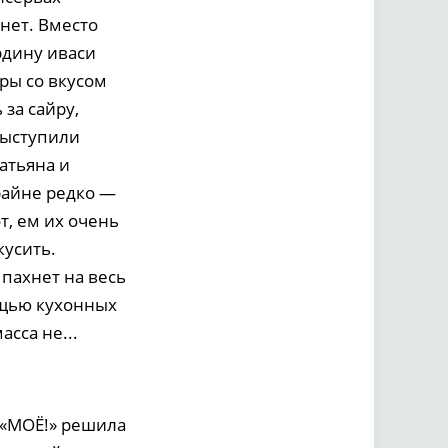
 нет. Вместо
рдину иваси
ры со вкусом
за сайру,
 выступили
атьяна и
райне редко —
т, ем их очень
кусить.
пахнет на весь
ощью кухонных
сса не...
 «МОЁ!» решила