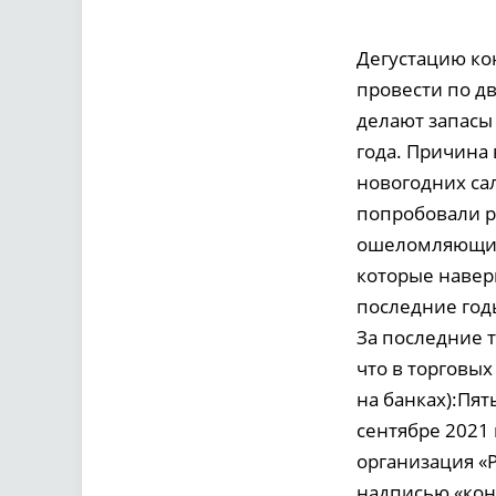
Дегустацию ко
провести по д
делают запасы 
года. Причина
новогодних сал
попробовали ра
ошеломляющим.
которые навер
последние годы
За последние т
что в торговы
на банках):Пят
сентябре 2021
организация «Р
надписью «кон