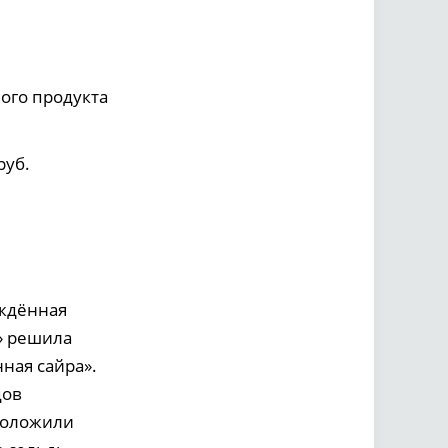
ного продукта
руб.
еждённая
» решила
ная сайра».
цов
положили