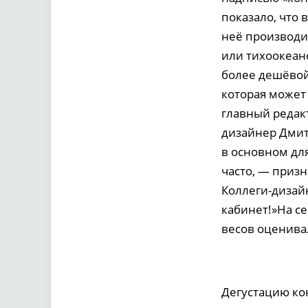
показало, что 
неё производи
или тихоокеан
более дешёвой 
которая может 
главный редак
дизайнер Дмит
в основном для
часто, — приз
Коллеги-дизай
кабинет!»На с
весов оценивал
Дегустацию ко