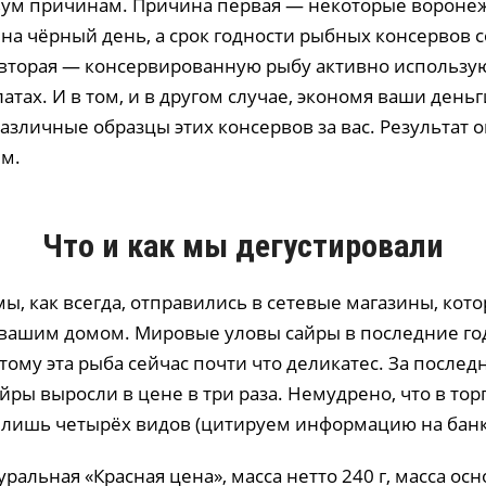
вум причинам. Причина первая — некоторые вороне
на чёрный день, а срок годности рыбных консервов с
 вторая — консервированную рыбу активно использу
атах. И в том, и в другом случае, экономя ваши деньг
зличные образцы этих консервов за вас. Результат о
м.
Что и как мы дегустировали
ы, как всегда, отправились в сетевые магазины, кот
с вашим домом. Мировые уловы сайры в последние го
тому эта рыба сейчас почти что деликатес. За послед
йры выросли в цене в три раза. Немудрено, что в тор
 лишь четырёх видов (цитируем информацию на банк
уральная «Красная цена», масса нетто 240 г, масса ос