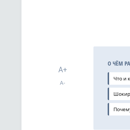
О ЧЁМ Р
A+
Что и 
A-
Шокир
Почему