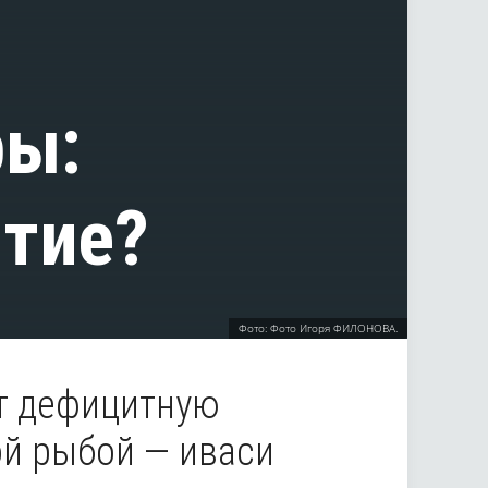
ры:
ытие?
Фото: Фото Игоря ФИЛОНОВА.
т дефицитную
ой рыбой — иваси