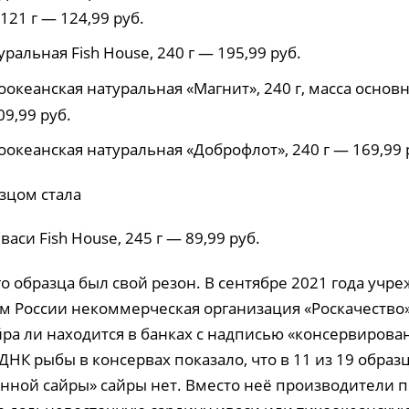
121 г — 124,99 руб.
уральная Fish House, 240 г — 195,99 руб.
оокеанская натуральная «Магнит», 240 г, масса основ
09,99 руб.
оокеанская натуральная «Доброфлот», 240 г — 169,99 
зцом стала
васи Fish House, 245 г — 89,99 руб.
о образца был свой резон. В сентябре 2021 года учр
м России некоммерческая организация «Роскачество
йра ли находится в банках с надписью «консервирован
НК рыбы в консервах показало, что в 11 из 19 образ
нной сайры» сайры нет. Вместо неё производители 