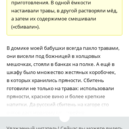
приготовления. В одной ёмкости
настаивали травы, в другой растворяли мёд,
а затем их содержимое смешивали
(«сбивали»).
В домике моей бабушки всегда пахло травами,
они висели под божницей в холщовых
мешочках, стояли в банках на полке. А ещё в
шкафу было множество жестяных коробочек,
в которых хранились пряности. Сбитень
готовили не только на травах: использовали
пряности, красное вино и более крепкие
напитки. Да русский сбитень на кагоре сто
очков даст модному глинтвейну.
Уважаемый читатель! Сейчас вы можете видеть