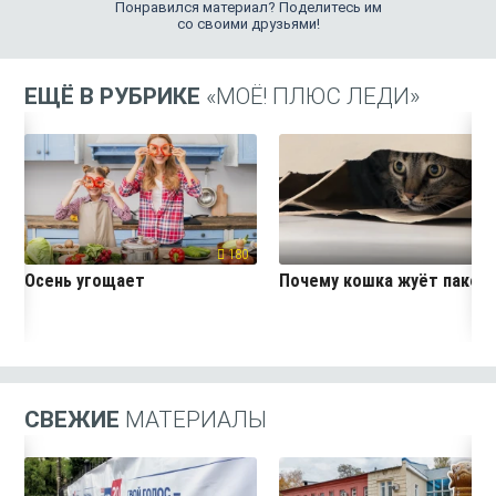
Понравился материал? Поделитесь им
со своими друзьями!
ЕЩЁ В РУБРИКЕ
«МОЁ! ПЛЮС ЛЕДИ»
180
26
Осень угощает
Почему кошка жуёт пакет
СВЕЖИЕ
МАТЕРИАЛЫ