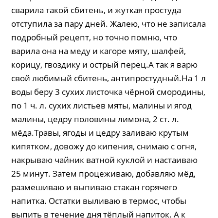
сварила такой сбитень, и жуткая простуда
отступила за пару дней. Жалею, что не записала
подробный рецепт, но точно помню, что
варила она на меду и кагоре мяту, шалфей,
корицу, гвоздику и острый перец.А так я варю
свой любимый сбитень, антипростудный.На 1 л
воды беру 3 сухих листочка чёрной смородины,
по 1 ч. л. сухих листьев мяты, малины и ягод
малины, цедру половины лимона, 2 ст. л.
мёда.Травы, ягоды и цедру заливаю крутым
кипятком, довожу до кипения, снимаю с огня,
накрываю чайник ватной куклой и настаиваю
25 минут. Затем процеживаю, добавляю мёд,
размешиваю и выпиваю стакан горячего
напитка. Остатки выливаю в термос, чтобы
выпить в течение дня тёплый напиток. А к