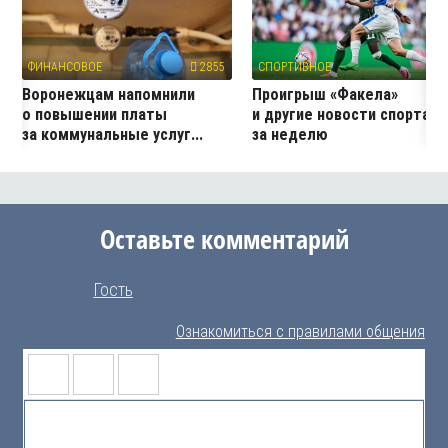
ФИНАНСОВОЕ
2855
СПОРТИВНОЕ
2
Воронежцам напомнили
Проигрыш «Факела»
о повышении платы
и другие новости спорта
за коммунальные услуг...
за неделю
Оставьте комментарий
Гость
Ознакомиться с правилами общения