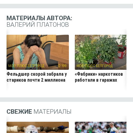
МАТЕРИАЛЫ АВТОРА:
ВАЛЕРИЙ ПЛАТОНОВ
МОЁ! ПЛЮС БЕЛГОРОД
199
МОЁ! ПЛЮС БЕЛГОРОД
7
Фельдшер скорой забрала у
«Фабрики» наркотиков
стариков почти 2 миллиона
работали в гаражах
СВЕЖИЕ
МАТЕРИАЛЫ