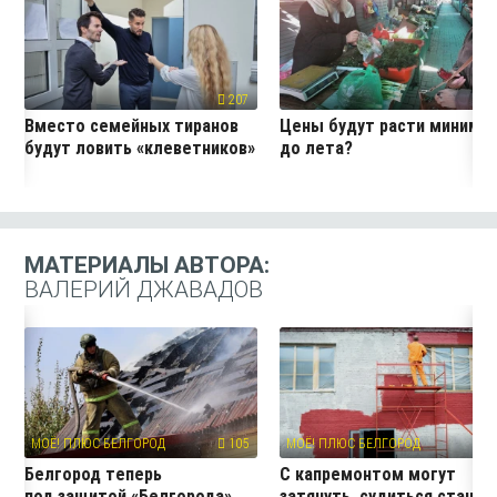
207
19
Вместо семейных тиранов
Цены будут расти миниму
будут ловить «клеветников»
до лета?
МАТЕРИАЛЫ АВТОРА:
ВАЛЕРИЙ ДЖАВАДОВ
МОЁ! ПЛЮС БЕЛГОРОД
105
МОЁ! ПЛЮС БЕЛГОРОД
3
Белгород теперь
С капремонтом могут
под защитой «Белгорода»
затянуть, судиться станет