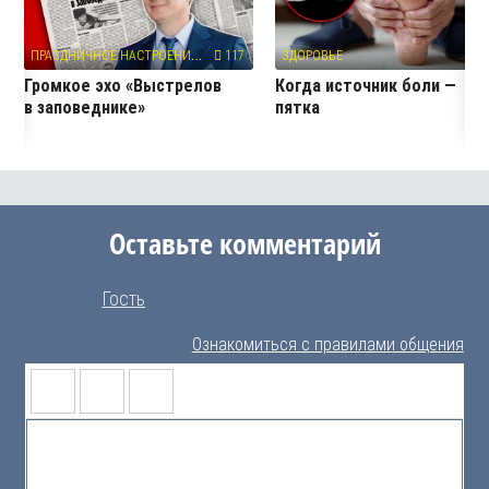
П
РАЗДНИЧНОЕ НАСТРОЕНИЕ
117
ЗДОРОВЬЕ
3
Громкое эхо «Выстрелов
Когда источник боли —
в заповеднике»
пятка
Оставьте комментарий
Гость
Ознакомиться с правилами общения