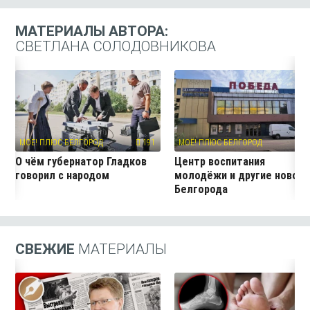
МАТЕРИАЛЫ АВТОРА:
СВЕТЛАНА СОЛОДОВНИКОВА
МОЁ! ПЛЮС БЕЛГОРОД
191
МОЁ! ПЛЮС БЕЛГОРОД
11
О чём губернатор Гладков
Центр воспитания
говорил с народом
молодёжи и другие новос
Белгорода
СВЕЖИЕ
МАТЕРИАЛЫ