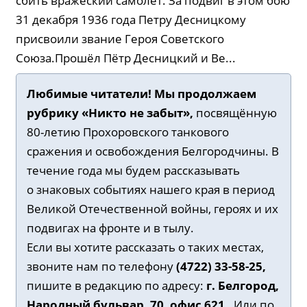
сбить вражеский самолёт. За подвиг в этом бою
31 декабря 1936 года Петру Десницкому
присвоили звание Героя Советского
Союза.Прошёл Пётр Десницкий и Ве...
Любимые читатели! Мы продолжаем
рубрику
«Никто не забыт»,
посвящённую
80-летию Прохоровского танкового
сражения и освобождения Белгородчины. В
течение года мы будем рассказывать
о знаковых событиях нашего края в период
Великой Отечественной войны, героях и их
подвигах на фронте и в тылу.
Если вы хотите рассказать о таких местах,
звоните нам по телефону
(4722) 33-58-25,
пишите в редакцию по адресу:
г. Белгород,
Народный бульвар, 70, офис 621.
Или по