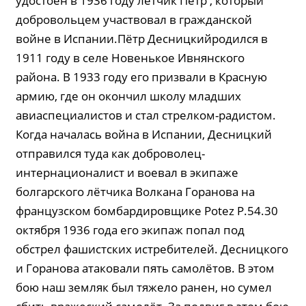
удостоен в 1936 году лётчик Пётр , который
добровольцем участвовал в гражданской
войне в Испании.Пётр Десницкийродился в
1911 году в селе Новенькое Ивнянского
района. В 1933 году его призвали в Красную
армию, где он окончил школу младших
авиаспециалистов и стал стрелком-радистом.
Когда началась война в Испании, Десницкий
отправился туда как доброволец-
интернационалист и воевал в экипаже
болгарского лётчика Волкана Горанова на
французском бомбардировщике Potez P.54.30
октября 1936 года его экипаж попал под
обстрел фашистских истребителей. Десницкого
и Горанова атаковали пять самолётов. В этом
бою наш земляк был тяжело ранен, но сумел