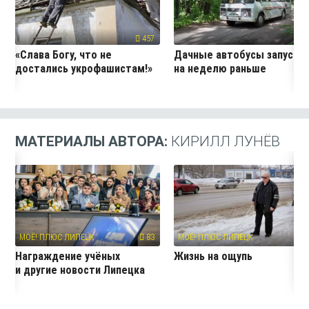
457
24
«Слава Богу, что не
Дачные автобусы запустя
достались укрофашистам!»
на неделю раньше
МАТЕРИАЛЫ АВТОРА:
КИРИЛЛ ЛУНЁВ
МОЁ! ПЛЮС ЛИПЕЦК
83
МОЁ! ПЛЮС ЛИПЕЦК
7
Награждение учёных
Жизнь на ощупь
и другие новости Липецка