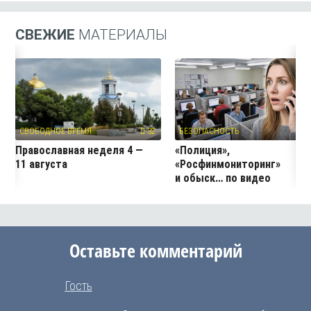
СВЕЖИЕ
МАТЕРИАЛЫ
СВОБОДНОЕ ВРЕМЯ
32
БЕЗОПАСНОСТЬ
2
Православная неделя 4 —
«Полиция»,
11 августа
«Росфинмониторинг»
и обыск… по видео
Оставьте комментарий
Гость