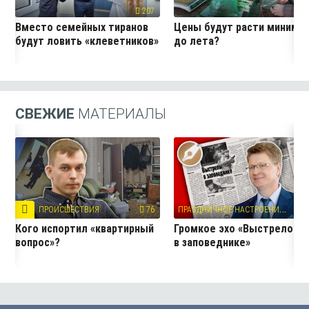
207
19
Вместо семейных тиранов
Цены будут расти миниму
будут ловить «клеветников»
до лета?
СВЕЖИЕ
МАТЕРИАЛЫ
П
РАЗДНИЧНОЕ НАСТРОЕНИЕ
ПРОИСШЕСТВИЯ
76
13
Кого испортил «квартирный
Громкое эхо «Выстрелов
вопрос»?
в заповеднике»