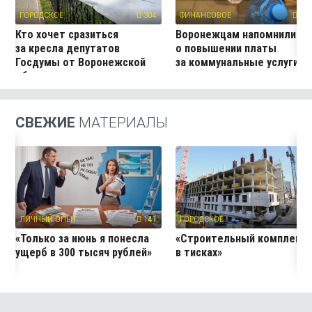
ГОРОДСКОЕ
304
ФИНАНСОВОЕ
386
Кто хочет сразиться
Воронежцам напомнили
за кресла депутатов
о повышении платы
Госдумы от Воронежской
за коммунальные услуги
области
СВЕЖИЕ
МАТЕРИАЛЫ
ЛИЧНЫЙ ОПЫТ
141
ГОРОДСКОЕ
27
«Только за июнь я понесла
«Строительный комплекс
ущерб в 300 тысяч рублей»
в тисках»