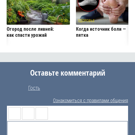
ДАЧА
30
ЗДОРОВЬЕ
4
Огород после ливней:
Когда источник боли —
как спасти урожай
пятка
Оставьте комментарий
Гость
Ознакомиться с правилами общения