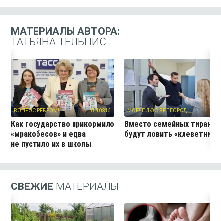
МАТЕРИАЛЫ АВТОРА:
ТАТЬЯНА ТЕЛЬПИС
ВОПРОС РЕБРОМ!
10315
МОЁ! ПЛЮС БЕЛГОРОД
20
Как государство прикормило
Вместо семейных тиранов
«мракобесов» и едва
будут ловить «клеветнико
не пустило их в школы
СВЕЖИЕ
МАТЕРИАЛЫ