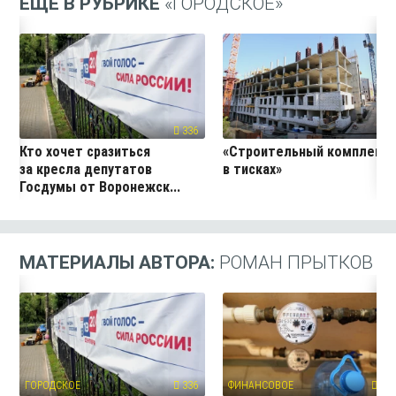
ЕЩЁ В РУБРИКЕ
«ГОРОДСКОЕ»
336
29
Кто хочет сразиться
«Строительный комплекс
за кресла депутатов
в тисках»
Госдумы от Воронежск...
МАТЕРИАЛЫ АВТОРА:
РОМАН ПРЫТКОВ
ГОРОДСКОЕ
336
ФИНАНСОВОЕ
394