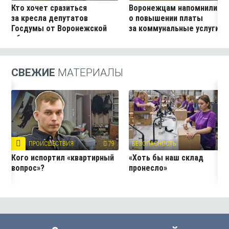
Кто хочет сразиться
Воронежцам напомнили
за кресла депутатов
о повышении платы
Госдумы от Воронежской
за коммунальные услуги
области
СВЕЖИЕ
МАТЕРИАЛЫ
ПРОИСШЕСТВИЯ
79
БЕЗОПАСНОСТЬ
12
Кого испортил «квартирный
«Хоть бы наш склад
вопрос»?
пронесло»