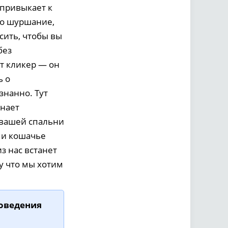
 привыкает к
го шуршание,
сить, чтобы вы
без
т кликер — он
ь о
знанно. Тут
инает
 вашей спальни
и и кошачье
з нас встанет
у что мы хотим
поведения