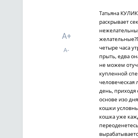
Татьяна КУЛИК
раскрывает се
нежелательные
A+
желательные?П
четыре часа ут
A-
прыть, едва о
не можем отуч
купленной спе
человеческая 
день, приходя 
основе изо дня
кошки условны
кошка уже каж
переоденетесь
вырабатывается