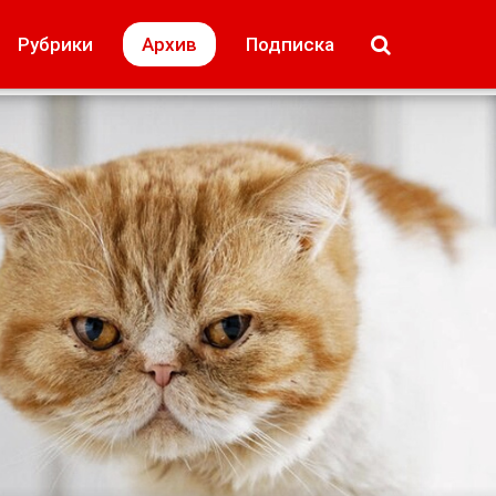
МОЁ! Плюс Липецк
Происшествия
Рубрики
Архив
Подписка
лей
Образование + карьера
Свадьба недел