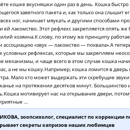
аёте кошке вкусняшки один раз в день. Кошка быстро
щегося заветного пакета и, как только она слышит е
 всех ног, начинает мяукать и другими способами про
 ей лакомство. Этот рефлекс закрепляется опять же 
илий хозяина.К слову, по этому же принципу работае
и ассоциацию «звук — лакомство — похвала».А тепер
 условных рефлексах, которые мы закрепляем неосо
е механизмы, и чаще всего в этом случае кошка нач
нас, а не мы кошку.Например, кошка ломится в дверь
утра. Мало кто может выдержать эти скребущие звук
канье на протяжении десятков минут. Большинство и
рь.Кошка мотивирует нас на открывание двери, потом
риятные ...
ИКОВА, зоопсихолог, специалист по коррекции 
крывает секреты капризов наших любимцев