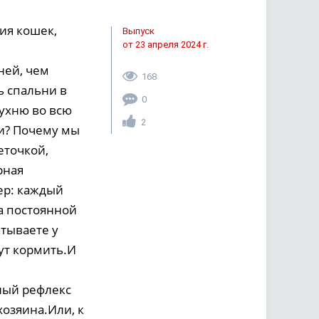
ия кошек,
Выпуск
от 23 апреля 2024 г.
ней, чем
168
 спальни в
0
кухню во всю
2
ми? Почему мы
еточкой,
рная
ер: каждый
на постоянной
атываете у
ут кормить.И
ный рефлекс
хозяина.Или, к