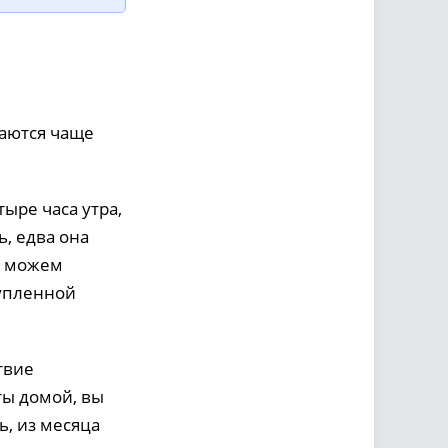
аются чаще
ыре часа утра,
ь, едва она
е можем
купленной
твие
ты домой, вы
ь, из месяца