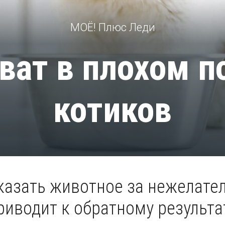
МОЁ! Плюс Леди
ват в плохом 
котиков
казать животное за нежелате
риводит к обратному результа