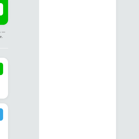
ф —
е.