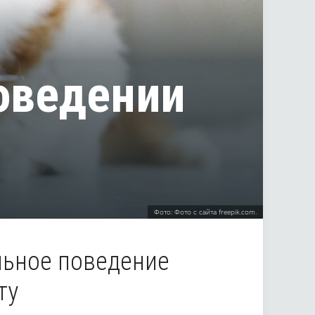
поведении
Фото: Фото с сайта freepik.com.
льное поведение
ту