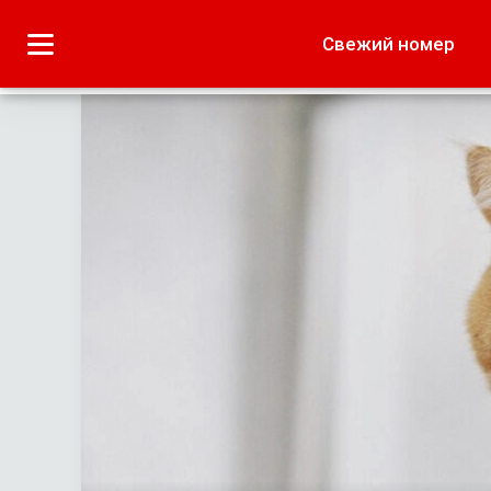
Городское
Краеведение
Свежий номер
Дача
Лето наших читате