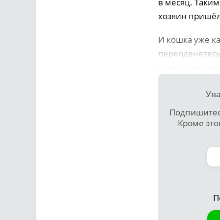
в месяц. Таки
хозяин пришёл 
И кошка уже к
переоденетесь
вырабатывается
Ува
Подпишитесь
Кроме это
П