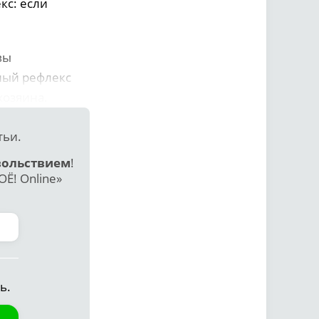
кс: если
вы
ный рефлекс
хозяина.
тьи.
вольствием
!
Ё! Online»
ь.