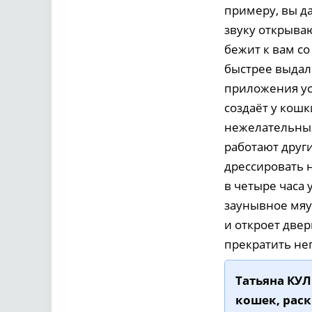
примеру, вы д
звуку открываю
бежит к вам со
быстрее выдали
приложения ус
создаёт у кошк
нежелательных
работают други
дрессировать 
в четыре часа 
заунывное мяу
и откроет две
прекратить неп
Татьяна КУЛ
кошек, рас