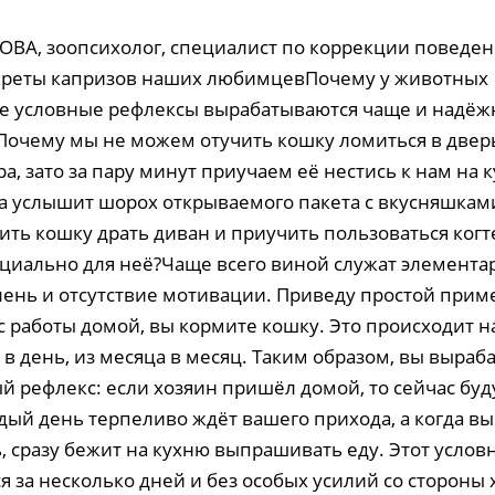
ОВА, зоопсихолог, специалист по коррекции поведен
креты капризов наших любимцевПочему у животных
 условные рефлексы вырабатываются чаще и надёж
очему мы не можем отучить кошку ломиться в дверь
ра, зато за пару минут приучаем её нестись к нам на 
на услышит шорох открываемого пакета с вкусняшка
ить кошку драть диван и приучить пользоваться когт
циально для неё?Чаще всего виной служат элемента
лень и отсутствие мотивации. Приведу простой прим
с работы домой, вы кормите кошку. Это происходит 
 в день, из месяца в месяц. Таким образом, вы выраб
й рефлекс: если хозяин пришёл домой, то сейчас буд
дый день терпеливо ждёт вашего прихода, а когда вы
, сразу бежит на кухню выпрашивать еду. Этот услов
 за несколько дней и без особых усилий со стороны 