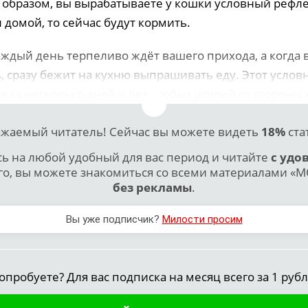
м образом, вы вырабатываете у кошки условный рефле
домой, то сейчас будут кормить.
аждый день терпеливо ждёт вашего прихода, а когда 
, сразу бежит на кухню выпрашивать еду. Этот услов
 за несколько дней и без особых усилий со стороны 
жаемый читатель! Сейчас вы можете видеть
18%
ста
 на любой удобный для вас период и читайте
с удо
го, вы можете знакомиться со всеми материалами «МО
без рекламы
.
Вы уже подписчик?
Милости просим
опробуете? Для вас подписка на месяц всего за 1 рубл