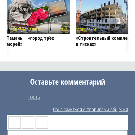
СВОБОДНОЕ ВРЕМЯ
47
ГОРОДСКОЕ
27
Тамань — «город трёх
«Строительный комплекс
морей»
в тисках»
Оставьте комментарий
Гость
Ознакомиться с правилами общения