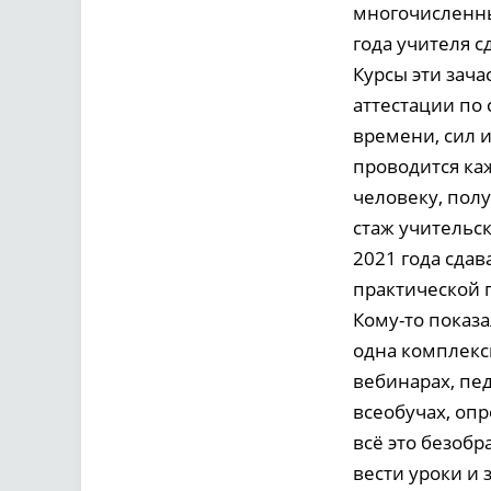
многочисленны
года учителя 
Курсы эти зача
аттестации по
времени, сил и
проводится каж
человеку, пол
стаж учительск
2021 года сда
практической 
Кому-то показа
одна комплекс
вебинарах, пе
всеобучах, оп
всё это безоб
вести уроки и