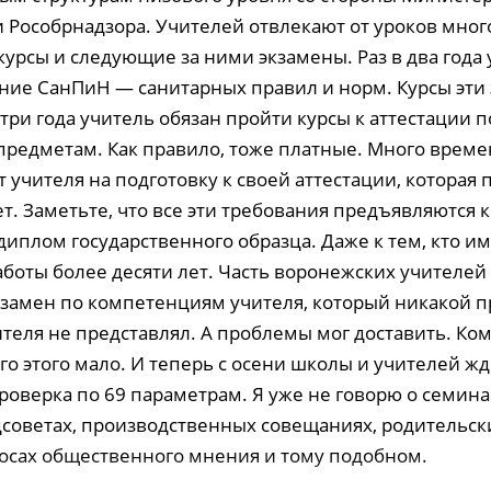
 Рособрнадзора. Учителей отвлекают от уроков мно
урсы и следующие за ними экзамены. Раз в два года 
ание СанПиН — санитарных правил и норм. Курсы эти
 три года учитель обязан пройти курсы к аттестации 
предметам. Как правило, тоже платные. Много време
т учителя на подготовку к своей аттестации, которая
т. Заметьте, что все эти требования предъявляются к
иплом государственного образца. Даже к тем, кто им
боты более десяти лет. Часть воронежских учителей 
экзамен по компетенциям учителя, который никакой 
теля не представлял. А проблемы мог доставить. Ком
го этого мало. И теперь с осени школы и учителей ж
роверка по 69 параметрам. Я уже не говорю о семина
дсоветах, производственных совещаниях, родительск
росах общественного мнения и тому подобном.