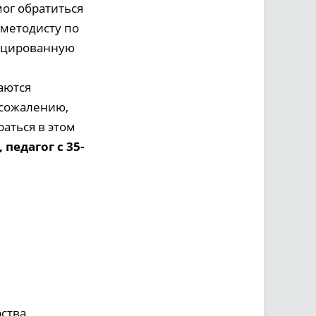
мог обратиться
методисту по
фицированную
аются
К сожалению,
аться в этом
педагог с 35-
ства