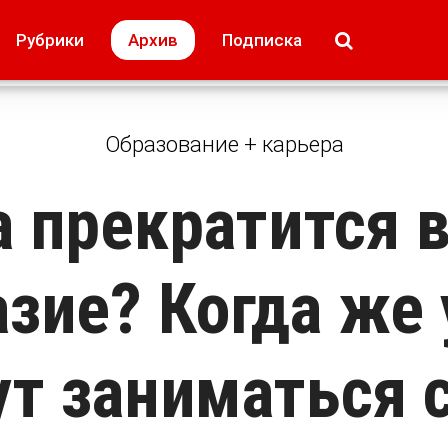
МОЁ! Плюс Липецк
Происшествия
Рубрики
Архив
Подписка
лей
Образование + карьера
Свадьба недел
Образование + карьера
а прекратится в
зие? Когда же
ут заниматься 