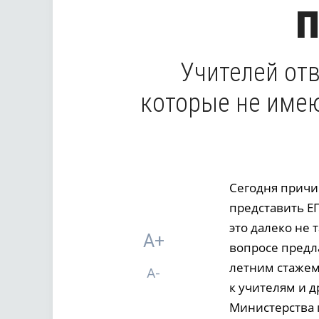
Учителей от
которые не имею
Сегодня причи
представить ЕГ
это далеко не 
A+
вопросе предла
летним стажем
A-
к учителям и 
Министерства 