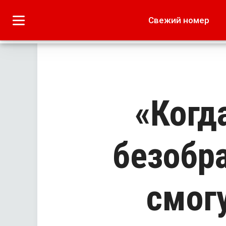
Городское
Краеведение
Свежий номер
Дача
Лето наших читате
«Когд
безобра
смог