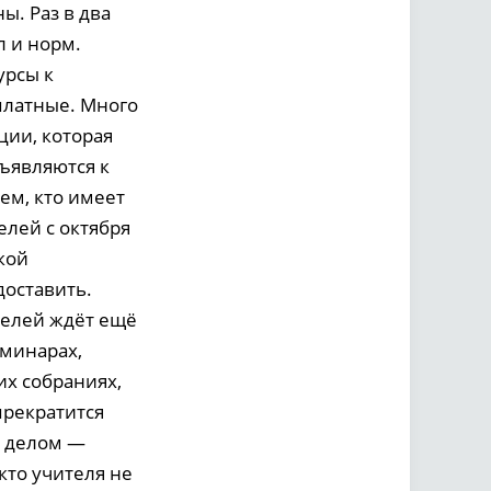
. Раз в два
л и норм.
урсы к
платные. Много
ции, которая
дъявляются к
ем, кто имеет
елей с октября
кой
доставить.
ителей ждёт ещё
еминарах,
их собраниях,
прекратится
м делом —
кто учителя не