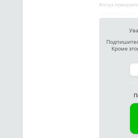
Когда прекрати
прямым делом 
Ува
Подпишитесь
Кроме это
П