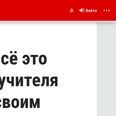
Войти
и
сё это
 учителя
своим