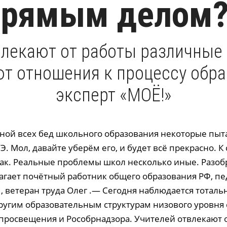
прямым делом?
влекают от работы различные 
т отношения к процессу обра
эксперт «МОЁ!»
ной всех бед школьного образования некоторые пыт
Э. Мол, давайте уберём его, и будет всё прекрасно. 
так. Реальные проблемы школ несколько иные. Разобр
гает почётный работник общего образования РФ, пед
, ветеран труда Олег .— Сегодня наблюдается тотал
другим образовательным структурам низового уровня 
просвещения и Рособрнадзора. Учителей отвлекают о