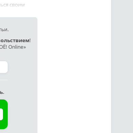
ться своим
тьи.
вольствием
!
Ё! Online»
ь.