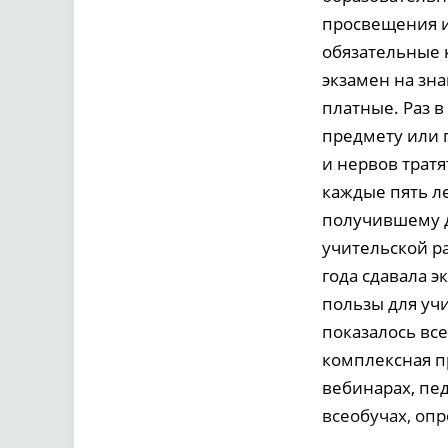
просвещения и
обязательные к
экзамен на зн
платные. Раз в
предмету или 
и нервов тратя
каждые пять ле
получившему д
учительской ра
года сдавала 
пользы для учи
показалось все
комплексная п
вебинарах, пе
всеобучах, оп