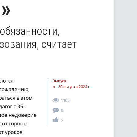
»
обязанности,
зования, считает
аются
Выпуск
от 20 августа 2024 г.
К сожалению,
аться в этом
1105
агог с 35-
0
ьное недоверие
6
со стороны
т уроков