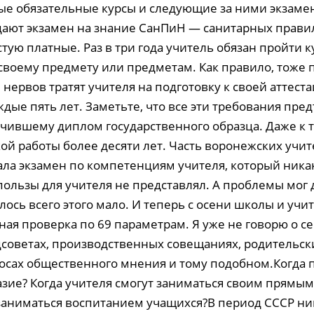
е обязательные курсы и следующие за ними экзамены
сдают экзамен на знание СанПиН — санитарных прави
стую платные. Раз в три года учитель обязан пройти к
 своему предмету или предметам. Как правило, тоже 
 нервов тратят учителя на подготовку к своей аттеста
дые пять лет. Заметьте, что все эти требования пре
учившему диплом государственного образца. Даже к т
ой работы более десяти лет. Часть воронежских учит
вала экзамен по компетенциям учителя, который ника
пользы для учителя не представлял. А проблемы мог 
лось всего этого мало. И теперь с осени школы и уч
ная проверка по 69 параметрам. Я уже не говорю о с
дсоветах, производственных совещаниях, родительск
росах общественного мнения и тому подобном.Когда 
разие? Когда учителя смогут заниматься своим прямы
 заниматься воспитанием учащихся?В период СССР ни