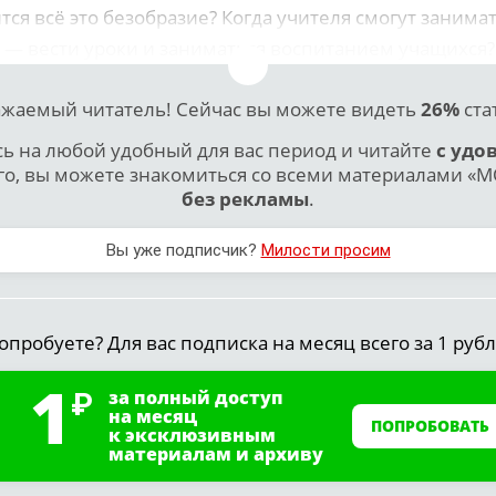
тся всё это безобразие? Когда учителя смогут занима
— вести уроки и заниматься воспитанием учащихся?
жаемый читатель! Сейчас вы можете видеть
26%
ста
 на любой удобный для вас период и читайте
с удо
го, вы можете знакомиться со всеми материалами «МО
без рекламы
.
Вы уже подписчик?
Милости просим
опробуете? Для вас подписка на месяц всего за 1 рубл
1
за полный доступ
на месяц
ПОПРОБОВАТЬ
к эксклюзивным
материалам и архиву