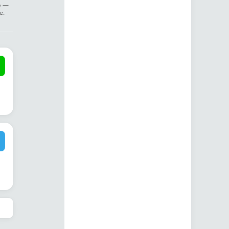
ф —
е.