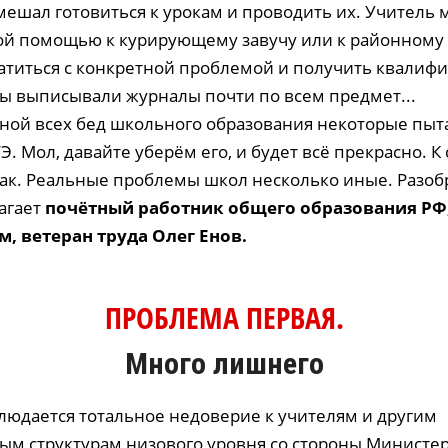
мешал готовиться к урокам и проводить их. Учитель 
ой помощью к курирующему завучу или к районному 
атиться с конкретной проблемой и получить квали
 выписывали журналы почти по всем предмет...
ной всех бед школьного образования некоторые пыт
Э. Мол, давайте уберём его, и будет всё прекрасно. 
так. Реальные проблемы школ несколько иные. Разобр
агает
почётный работник общего образования РФ, 
м, ветеран труда Олег
Енов
.
ПРОБЛЕМА ПЕРВАЯ.
Много лишнего
людается тотальное недоверие к учителям и другим
ым структурам низового уровня со стороны Министер