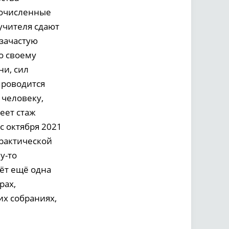
гочисленные
учителя сдают
 зачастую
по своему
ни, сил
 проводится
 человеку,
еет стаж
с октября 2021
практической
у-то
дёт ещё одна
рах,
их собраниях,