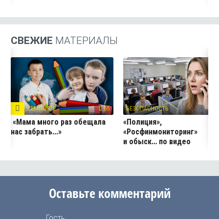
СВЕЖИЕ
МАТЕРИАЛЫ
СЕМЕЙНОЕ
65
БЕЗОПАСНОСТЬ
4
«Мама много раз обещала
«Полиция»,
нас забрать...»
«Росфинмониторинг»
и обыск… по видео
Оставьте комментарий
Гость