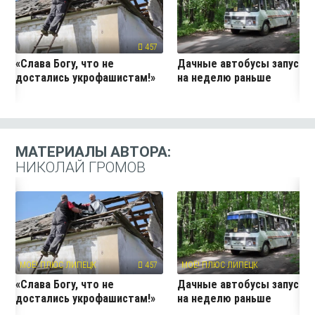
457
24
«Слава Богу, что не
Дачные автобусы запустя
достались укрофашистам!»
на неделю раньше
МАТЕРИАЛЫ АВТОРА:
НИКОЛАЙ ГРОМОВ
МОЁ! ПЛЮС ЛИПЕЦК
457
МОЁ! ПЛЮС ЛИПЕЦК
24
«Слава Богу, что не
Дачные автобусы запустя
достались укрофашистам!»
на неделю раньше