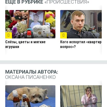
ЕЩЁ В РУБРИКЕ
«ПРОИСШЕСТВИЯ»
144
7
Слёзы, цветы и мягкие
Кого испортил «квартирны
игрушки
вопрос»?
МАТЕРИАЛЫ АВТОРА:
ОКСАНА ПИСАНЕНКО