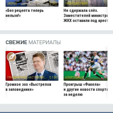
ЗВЕРЬЁ
390
ПРОИСШЕСТВИЯ
51
«Без рецепта теперь
Не сдержала слёз.
нельзя!»
Заместителей министра
ЖКХ оставили под аресто
СВЕЖИЕ
МАТЕРИАЛЫ
П
РАЗДНИЧНОЕ НАСТРОЕНИЕ
134
СПОРТИВНОЕ
4
Громкое эхо «Выстрелов
Проигрыш «Факела»
в заповеднике»
и другие новости спорта
за неделю