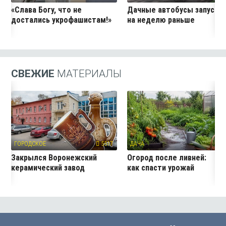
«Слава Богу, что не
Дачные автобусы запустя
достались укрофашистам!»
на неделю раньше
СВЕЖИЕ
МАТЕРИАЛЫ
ГОРОДСКОЕ
5517
ДАЧА
2
Закрылся Воронежский
Огород после ливней:
керамический завод
как спасти урожай