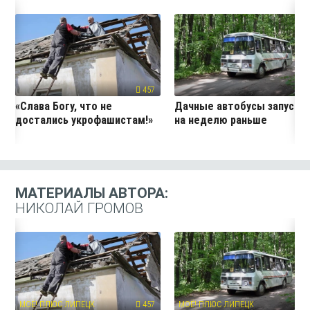
457
24
«Слава Богу, что не
Дачные автобусы запустя
достались укрофашистам!»
на неделю раньше
МАТЕРИАЛЫ АВТОРА:
НИКОЛАЙ ГРОМОВ
МОЁ! ПЛЮС ЛИПЕЦК
457
МОЁ! ПЛЮС ЛИПЕЦК
24