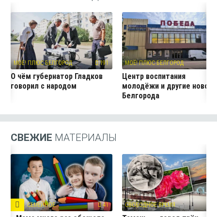
МОЁ! ПЛЮС БЕЛГОРОД
191
МОЁ! ПЛЮС БЕЛГОРОД
11
О чём губернатор Гладков
Центр воспитания
говорил с народом
молодёжи и другие новос
Белгорода
СВЕЖИЕ
МАТЕРИАЛЫ
СЕМЕЙНОЕ
41
СВОБОДНОЕ ВРЕМЯ
3