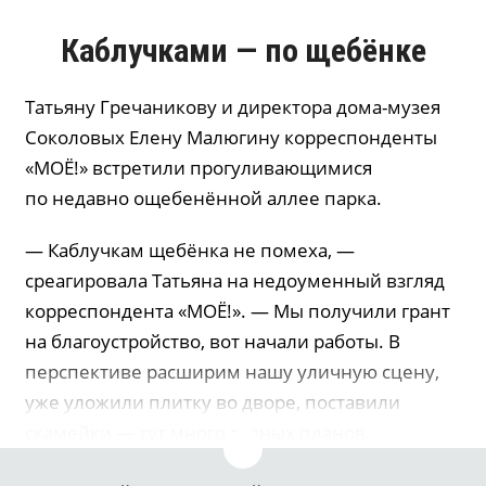
Каблучками — по щебёнке
Татьяну Гречаникову и директора дома-музея
Соколовых Елену Малюгину корреспонденты
«МОЁ!» встретили прогуливающимися
по недавно ощебенённой аллее парка.
— Каблучкам щебёнка не помеха, —
среагировала Татьяна на недоуменный взгляд
корреспондента «МОЁ!». — Мы получили грант
на благоустройство, вот начали работы. В
перспективе расширим нашу уличную сцену,
уже уложили плитку во дворе, поставили
скамейки — тут много разных планов.