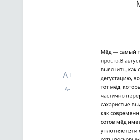
Мёд — самый п
просто.В авгус
выяснить, как 
A+
дегустацию, в
тот мёд, кото
A-
частично перер
сахаристые вы
как современн
сотов мёд име
уплотняется и
соты восковым