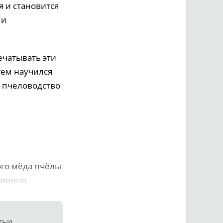
 и становится
ми
ечатывать эти
тем научился
то пчеловодство
го мёда пчёлы
ционно
тьи.