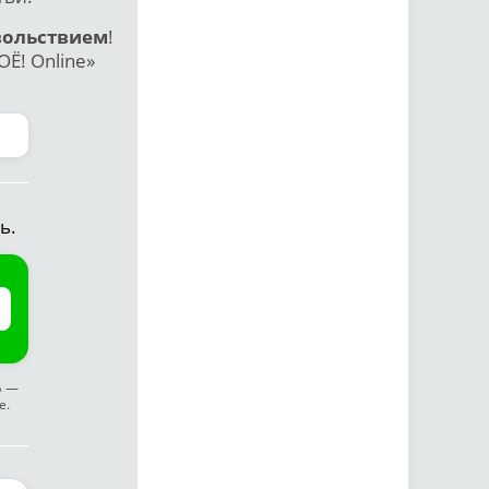
вольствием
!
Ё! Online»
ь.
ф —
е.