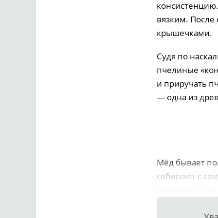
консистенцию.
вязким. После
крышечками.
Судя по наска
пчелиные «конс
и приручать пч
— одна из дре
Мёд бывает по
собирают с сам
называют цвет
Ува