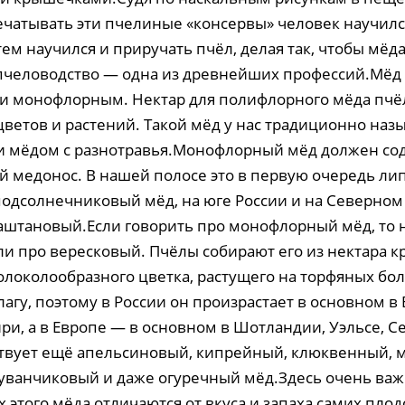
ечатывать эти пчелиные «консервы» человек научилс
атем научился и приручать пчёл, делая так, чтобы мёда
о пчеловодство — одна из древнейших профессий.Мёд
 монофлорным. Нектар для полифлорного мёда пчё
цветов и растений. Такой мёд у нас традиционно наз
 мёдом с разнотравья.Монофлорный мёд должен со
медонос. В нашей полосе это в первую очередь ли
одсолнечниковый мёд, на юге России и на Северном
аштановый.Если говорить про монофлорный мёд, то 
и про вересковый. Пчёлы собирают его из нектара 
олоколообразного цветка, растущего на торфяных бол
агу, поэтому в России он произрастает в основном в
ри, а в Европе — в основном в Шотландии, Уэльсе, 
твует ещё апельсиновый, кипрейный, клюквенный, 
уванчиковый и даже огуречный мёд.Здесь очень важ
ах этого мёда отличаются от вкуса и запаха самих плодо