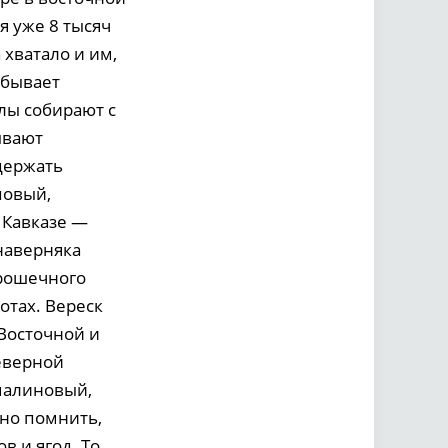
я уже 8 тысяч
 хватало и им,
 бывает
лы собирают с
ывают
держать
повый,
 Кавказе —
наверняка
крошечного
отах. Вереск
 Восточной и
Северной
малиновый,
но помнить,
в и ягод. То