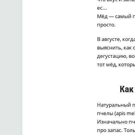
ес...
Мёд — самый п
просто.
В августе, ког
выяснить, как 
дегустацию, в
тот мёд, котор
Как
Натуральный п
пчелы (apis me
Изначально пч
про запас. То