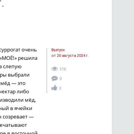
.
суррогат очень
Выпуск
от 20 августа 2024 г.
, «МОЁ!» решила
ла слепую
216
оры выбрали
0
 мёд — это
2
нектар либо
изводили мёд,
ный в ячейки
н созревает —
печатывают
ре в восточной