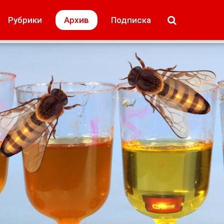
МОЁ! Плюс Липецк
Происшествия
Рубрики
Архив
Подписка
лей
Образование + карьера
Свадьба недел