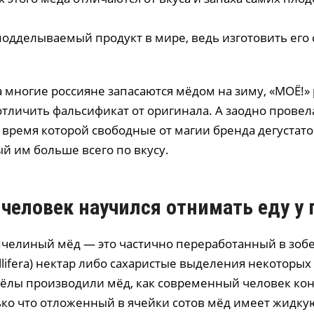
одделываемый продукт в мире, ведь изготовить его 
да многие россияне запасаются мёдом на зиму, «МОЁ!
отличить фальсификат от оригинала. А заодно прове
о время которой свободные от магии бренда дегустат
ый им больше всего по вкусу.
 человек научился отнимать еду у 
челиный мёд — это частично переработанный в зоб
llifera) нектар либо сахаристые выделения некоторых
ёлы производили мёд, как современный человек кон
лько что отложенный в ячейки сотов мёд имеет жидку