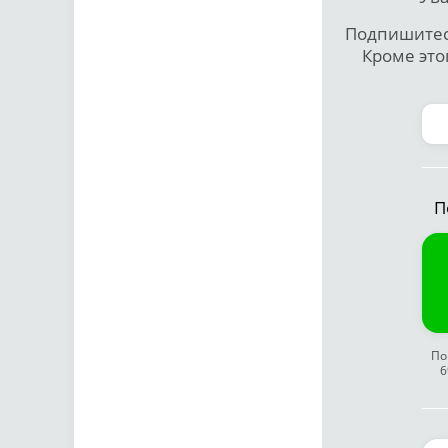
Подпишитесь
Кроме это
П
По
6