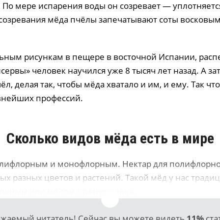
 По мере испарения воды он созревает — уплотняется
 созревания мёда пчёлы запечатывают соты восковы
льным рисункам в пещере в восточной Испании, расп
ервы» человек научился уже 8 тысяч лет назад. А за
ёл, делая так, чтобы мёда хватало и им, и ему. Так ч
внейших профессий.
Сколько видов мёда есть в мире
лифлорным и монофлорным. Нектар для полифлорно
ых разных цветов и растений. Такой мёд у нас тради
очным или мёдом с разнотравья.
жаемый читатель! Сейчас вы можете видеть
11%
ста