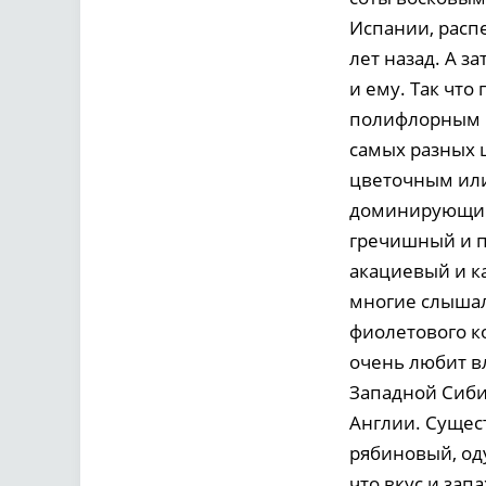
Испании, расп
лет назад. А з
и ему. Так чт
полифлорным и
самых разных 
цветочным или
доминирующий 
гречишный и п
акациевый и к
многие слышал
фиолетового к
очень любит вл
Западной Сиби
Англии. Сущес
рябиновый, од
что вкус и зап