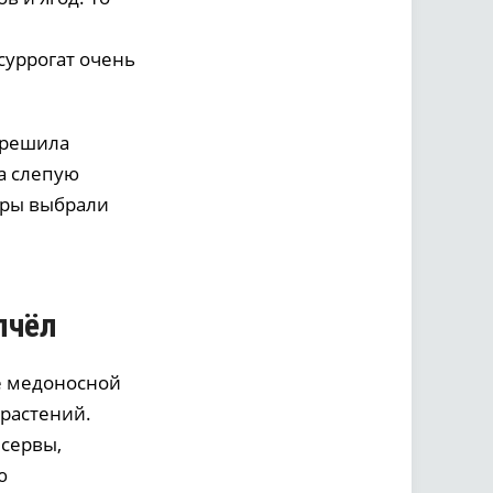
суррогат очень
» решила
ла слепую
оры выбрали
пчёл
е медоносной
 растений.
сервы,
ю