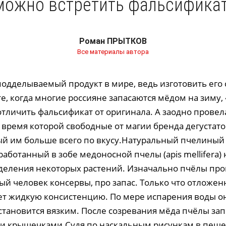
можно встретить фальсификат
Роман ПРЫТКОВ
Все материалы автора
одделываемый продукт в мире, ведь изготовить его 
те, когда многие россияне запасаются мёдом на зиму
отличить фальсификат от оригинала. А заодно прове
о время которой свободные от магии бренда дегустат
рый им больше всего по вкусу.Натуральный пчелиный
аботанный в зобе медоносной пчелы (apis mellifera) 
деления некоторых растений. Изначально пчёлы про
ый человек консервы, про запас. Только что отложен
ет жидкую консистенцию. По мере испарения воды о
 становится вязким. После созревания мёда пчёлы за
и крышечками.Судя по наскальным рисункам в пеще