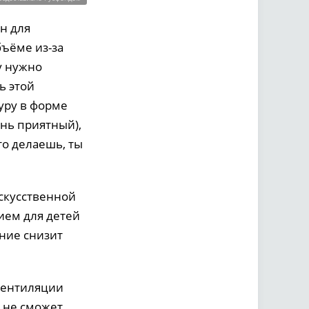
н для
бъёме из-за
у нужно
ь этой
уру в форме
ень приятный),
то делаешь, ты
скусственной
ием для детей
ние снизит
вентиляции
а не сможет