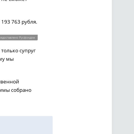
193 763 рубля.
редоставлено Русфондом
 только супруг
му мы
ственной
уммы собрано