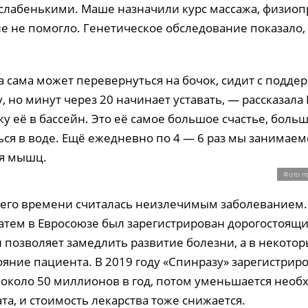
 слабенькими. Маше назначили курс массажа, физио
е не помогло. Генетическое обследование показало,
 сама может перевернуться на бочок, сидит с подде
, но минут через 20 начинает уставать, — рассказала
у её в бассейн. Это её самое большое счастье, больш
ься в воде. Ещё ежедневно по 4 — 6 раз мы занимаем
ия мышц.
Фото п
его времени считалась неизлечимым заболеванием.
 затем в Евросоюзе был зарегистрирован дорогостоящ
 позволяет замедлить развитие болезни, а в некотор
яние пациента. В 2019 году «Спинразу» зарегистриро
 около 50 миллионов в год, потом уменьшается нео
а, и стоимость лекарства тоже снижается.