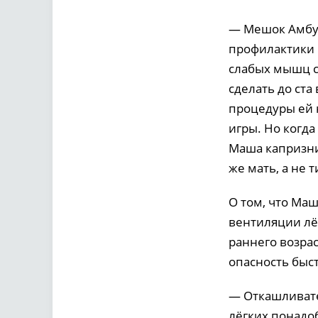
— Мешок Амбу 
профилактики 
слабых мышц с
сделать до ста
процедуры ей 
игры. Но когда
Маша капризнич
же мать, а не 
О том, что Ма
вентиляции лё
раннего возра
опасность быс
— Откашливате
лёгких понадоб