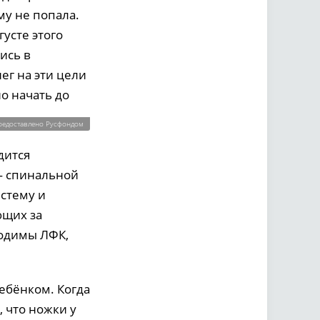
у не попала.
густе этого
ись в
ег на эти цели
о начать до
редоставлено Русфондом
дится
— спинальной
стему и
ющих за
ходимы ЛФК,
ебёнком. Когда
 что ножки у