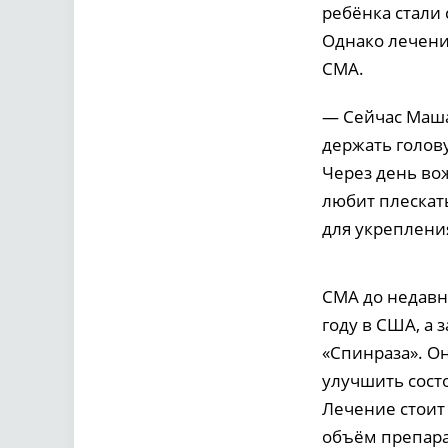
ребёнка стали
Однако лечени
СМА.
— Сейчас Маша
держать голову
Через день вож
любит плескат
для укреплен
СМА до недавн
году в США, а
«Спинраза». Он
улучшить состо
Лечение стоит
объём препарат