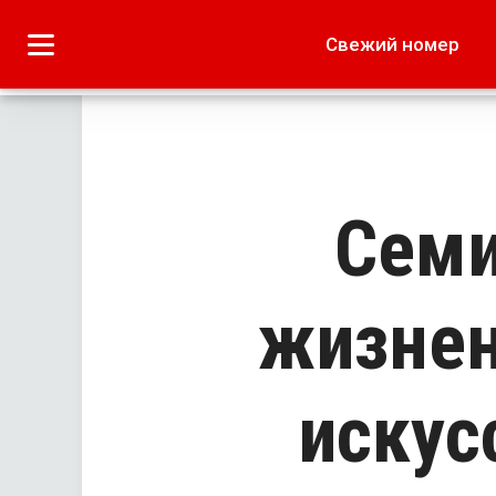
Городское
Краеведение
Свежий номер
Дача
Лето наших читате
Сем
жизнен
искус