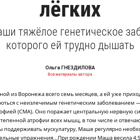
лёгких
ши тяжёлое генетическое заб
которого ей трудно дышать
Ольга ГНЕЗДИЛОВА
Все материалы автора
ой из Воронежа всего семь месяцев, а ей уже прихо
оться с неизлечимым генетическим заболеванием 
фией (СМА). Оно поражает центральную нервную си
степенной атрофии всех мышц, в том числе и отвеча
ы поддерживать мускулатуру, Маше регулярно необ
тельные упражнения...При рождении Маша весила 4,5 