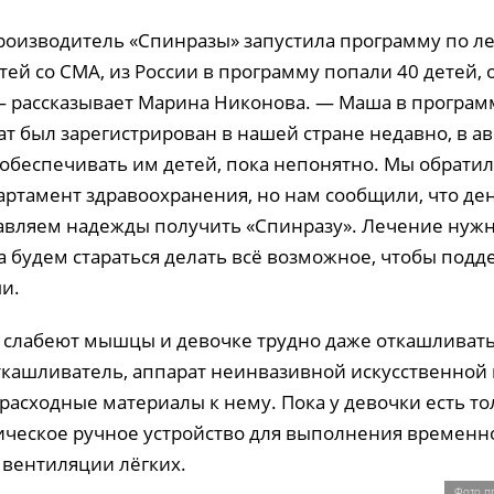
оизводитель «Спинразы» запустила программу по л
ей со СМА, из России в программу попали 40 детей,
— рассказывает Марина Никонова. — Маша в программ
ат был зарегистрирован в нашей стране недавно, в ав
т обеспечивать им детей, пока непонятно. Мы обратил
артамент здравоохранения, но нам сообщили, что ден
тавляем надежды получить «Спинразу». Лечение нужн
ка будем стараться делать всё возможное, чтобы под
и.
и слабеют мышцы и девочке трудно даже откашливать
ткашливатель, аппарат неинвазивной искусственной
 расходные материалы к нему. Пока у девочки есть т
ческое ручное устройство для выполнения временн
 вентиляции лёгких.
Фото п