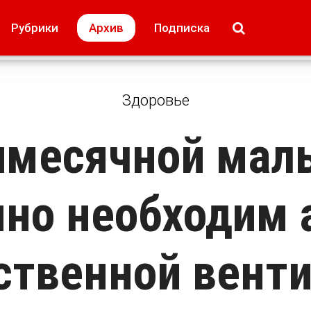
МОЁ! Плюс Липецк
Происшествия
Рубрики
Архив
Подписка
лей
Образование + карьера
Свадьба недел
Здоровье
имесячной мал
но необходим 
ственной вент