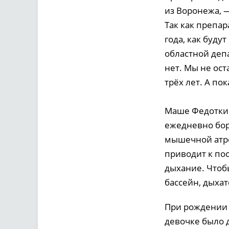
из Воронежа, 
Так как препар
года, как буду
областной деп
нет. Мы не ос
трёх лет. А пок
Маше Федоткин
ежедневно бор
мышечной атро
приводит к по
дыхание. Чтоб
бассейн, дыха
При рождении 
девочке было д