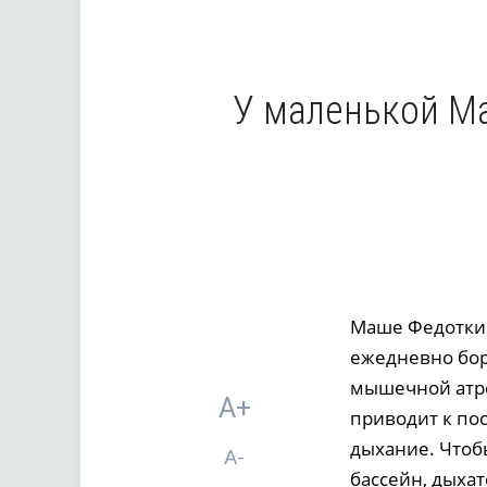
У маленькой Ма
Маше Федоткин
ежедневно бор
мышечной атро
A+
приводит к по
дыхание. Чтоб
A-
бассейн, дыха