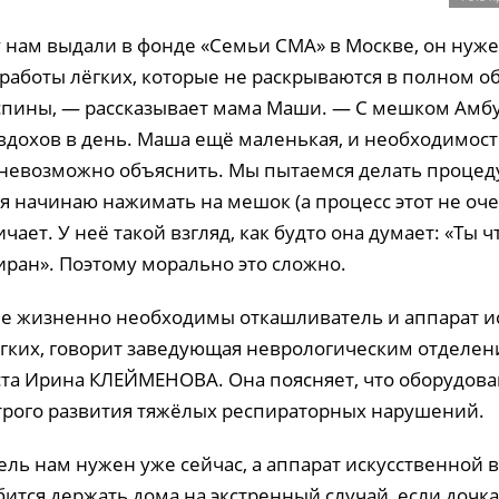
нам выдали в фонде «Семьи СМА» в Москве, он нуже
работы лёгких, которые не раскрываются в полном о
пины, — рассказывает мама Маши. — С мешком Амб
 вдохов в день. Маша ещё маленькая, и необходимост
невозможно объяснить. Мы пытаемся делать процед
 я начинаю нажимать на мешок (а процесс этот не оч
ает. У неё такой взгляд, как будто она думает: «Ты ч
тиран». Поэтому морально это сложно.
ше жизненно необходимы откашливатель и аппарат и
гких, говорит заведующая неврологическим отделен
ста Ирина КЛЕЙМЕНОВА. Она поясняет, что оборудова
трого развития тяжёлых респираторных нарушений.
ль нам нужен уже сейчас, а аппарат искусственной 
ится держать дома на экстренный случай, если дочк