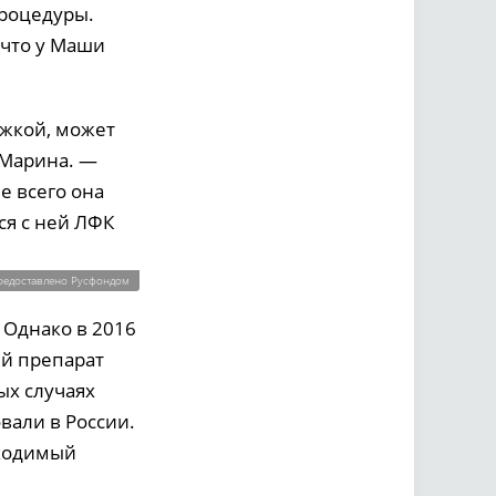
процедуры.
 что у Маши
ржкой, может
 Марина. —
е всего она
ся с ней ЛФК
редоставлено Русфондом
 Однако в 2016
ий препарат
ых случаях
вали в России.
бходимый