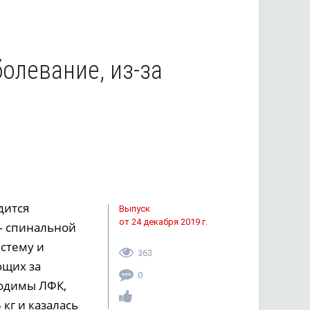
олевание, из-за
дится
Выпуск
от 24 декабря 2019 г.
— спинальной
стему и
363
ющих за
0
ходимы ЛФК,
кг и казалась