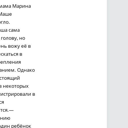
 мама Марина
 Маше
гло.
аша сама
голову, но
ень вожу её в
скаться в
крепления
анием. Однако
остоящий
 в некоторых
гистрировали в
ся
ется.—
ению
 один ребёнок