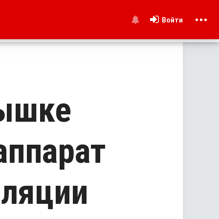
Войти
и
ышке
аппарат
иляции