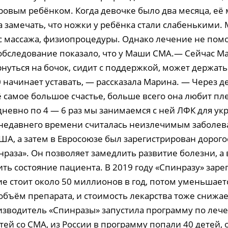
ровым ребёнком. Когда девочке было два месяца, её
а замечать, что ножки у ребёнка стали слабенькими.
с массажа, физиопроцедуры. Однако лечение не помо
обследование показало, что у Маши СМА.— Сейчас М
уться на бочок, сидит с поддержкой, может держать 
 начинает уставать, — рассказала Марина. — Через д
ё самое большое счастье, больше всего она любит пле
дневно по 4 — 6 раз мы занимаемся с ней ЛФК для у
едавнего времени считалась неизлечимым заболев
США, а затем в Евросоюзе был зарегистрирован дорог
раза». Он позволяет замедлить развитие болезни, а
ть состояние пациента. В 2019 году «Спинразу» заре
ие стоит около 50 миллионов в год, потом уменьшает
бъём препарата, и стоимость лекарства тоже снижа
зводитель «Спинразы» запустила программу по леч
ей со СМА, из России в программу попали 40 детей,