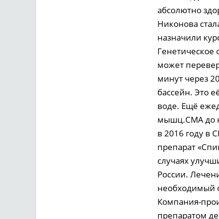
абсолютно здо
Никонова стал
назначили кур
Генетическое 
может переверн
минут через 20
бассейн. Это е
воде. Ещё еже
мышц.СМА до н
в 2016 году в 
препарат «Спин
случаях улучши
России. Лечен
необходимый о
Компания-прои
препаратом дет