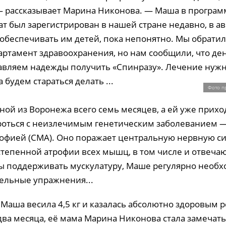
— рассказывает Марина Никонова. — Маша в программ
ат был зарегистрирован в нашей стране недавно, в ав
т обеспечивать им детей, пока непонятно. Мы обратил
артамент здравоохранения, но нам сообщили, что ден
тавляем надежды получить «Спинразу». Лечение нужн
а будем стараться делать ...
Фото п
ой из Воронежа всего семь месяцев, а ей уже прихо
оться с неизлечимым генетическим заболеванием 
фией (СМА). Оно поражает центральную нервную си
степенной атрофии всех мышц, в том числе и отвеча
ы поддерживать мускулатуру, Маше регулярно необ
тельные упражнения...
Маша весила 4,5 кг и казалась абсолютно здоровым р
ва месяца, её мама Марина Никонова стала замечать,