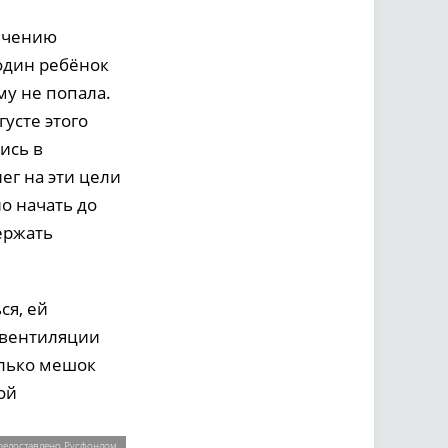
ечению
 один ребёнок
у не попала.
густе этого
ись в
ег на эти цели
о начать до
держать
ся, ей
 вентиляции
олько мешок
ой
редоставлено Русфондом