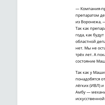
— Компания-пр
препаратом дет
из Воронежа, 
Так как препар
года, как буду
областной деп
нет. Мы не ос
трёх лет. А по
состояние Маш
Так как у Маш
понадобятся о
лёгких (ИВЛ) и
Амбу — механи
искусственной