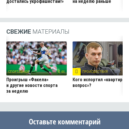
достались укрофашистам!»
на неделю раньше
СВЕЖИЕ
МАТЕРИАЛЫ
СПОРТИВНОЕ
44
ПРОИСШЕСТВИЯ
7
Проигрыш «Факела»
Кого испортил «квартирны
и другие новости спорта
вопрос»?
за неделю
Оставьте комментарий