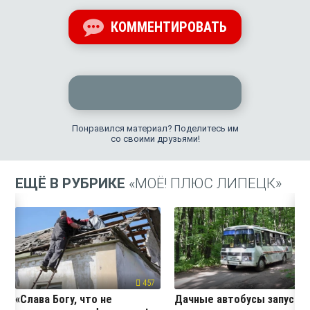
КОММЕНТИРОВАТЬ
Понравился материал? Поделитесь им
со своими друзьями!
ЕЩЁ В РУБРИКЕ
«МОЁ! ПЛЮС ЛИПЕЦК»
457
24
«Слава Богу, что не
Дачные автобусы запустя