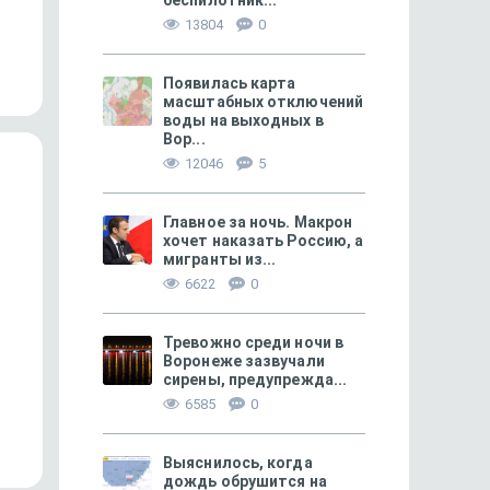
беспилотник...
Деньги, которые воронежцы
Что происходит с виад
13804
0
заплатили за канализование
летия Октября, которо
стоков,...
Появилась карта
масштабных отключений
воды на выходных в
Вор...
12046
5
Главное за ночь. Макрон
хочет наказать Россию, а
мигранты из...
6622
0
Тревожно среди ночи в
Воронеже зазвучали
ПРОИСШЕСТВИЯ
205
ЗДОРОВЬЕ
сирены, предупрежда...
Народные новости за неделю
Можно ли чистить уш
6585
0
палочками?
Выяснилось, когда
дождь обрушится на