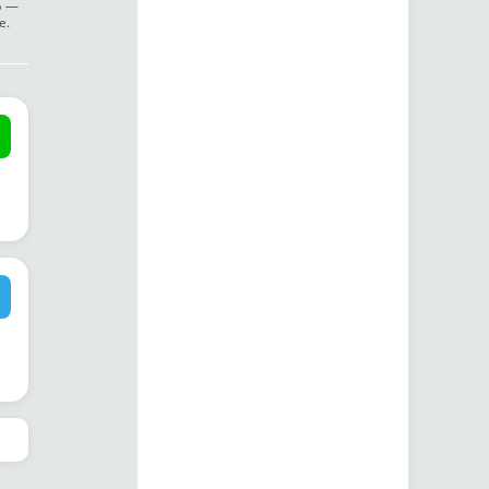
ф —
е.