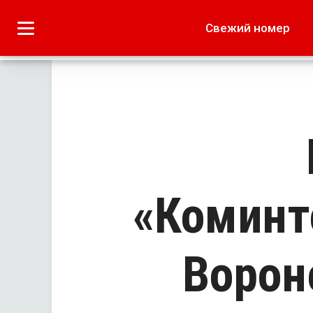
Городское
Краеведение
Свежий номер
Дача
Лето наших читате
«Коминт
Ворон