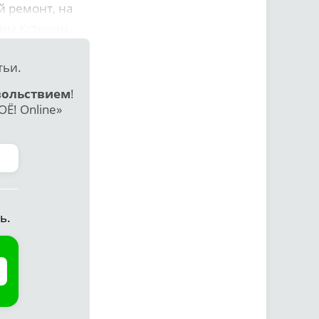
 ремонт, на
им Кстенин.
тьи.
вольствием
!
Ё! Online»
ь.