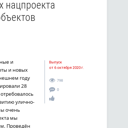
х нацпроекта
объектов
сные и
Выпуск
от 6 октября 2020 г.
оты и новых
ынешнем году
798
ировали 28
0
 потребовалось
витию улично-
ны очень
екта мы
км. Проведён