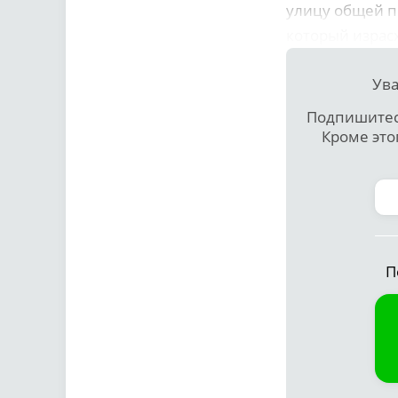
улицу общей п
который израс
Ува
Подпишитесь
Кроме это
П