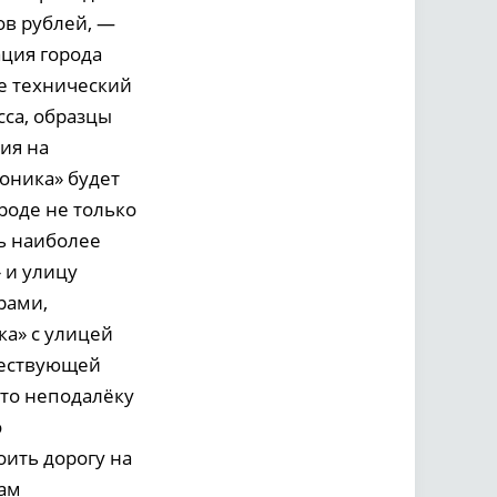
ов рублей, —
ция города
е технический
са, образцы
ия на
оника» будет
роде не только
ть наиболее
 и улицу
рами,
а» с улицей
ществующей
что неподалёку
о
оить дорогу на
там