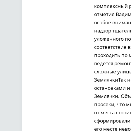
комплексный р
отметил Вадим
особое вниман
надзор тщател
уложенного по
соответствие 
проходить по 
ведётся ремонт
сложные улицы
ЗемлячкиТак н
остановками и
Землячки. Объ
просеки, что 
от места строи
сформировали 
его месте нев