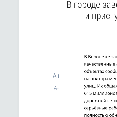
В городе за
и прист
В Воронеже за
качественные 
объектах сооб
A+
на полтора ме
улиц. Их общая
A-
615 миллионов
дорожной сети
серьёзные раб
полностью обн