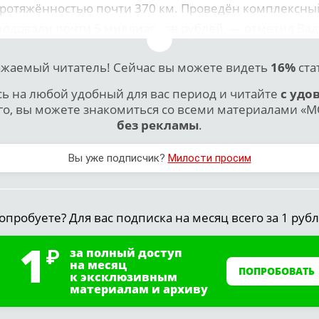
ротяжённостью почти 370 км. Проведён комплексный
ходовали почти 5 миллиардов рублей, — отметил Вад
жаемый читатель! Сейчас вы можете видеть
16%
ста
 на любой удобный для вас период и читайте
с удо
го, вы можете знакомиться со всеми материалами «МО
без рекламы
.
Вы уже подписчик?
Милости просим
опробуете? Для вас подписка на месяц всего за 1 рубл
1
за полный доступ
на месяц
ПОПРОБОВАТЬ
к эксклюзивным
материалам и архиву