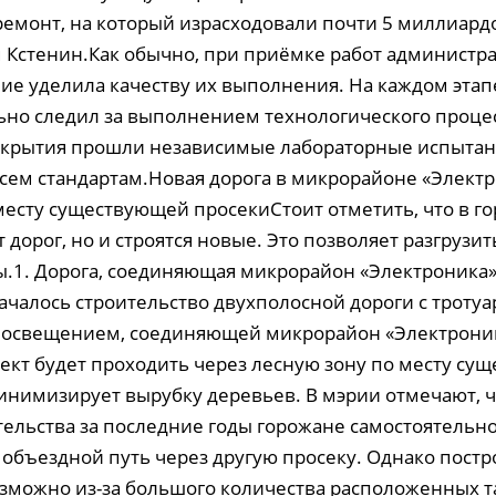
емонт, на который израсходовали почти 5 миллиард
 Кстенин.Как обычно, при приёмке работ администра
ие уделила качеству их выполнения. На каждом этап
ьно следил за выполнением технологического процес
крытия прошли независимые лабораторные испытан
всем стандартам.Новая дорога в микрорайоне «Электр
месту существующей просекиСтоит отметить, что в го
 дорог, но и строятся новые. Это позволяет разгрузи
.1. Дорога, соединяющая микрорайон «Электроника»
ачалось строительство двухполосной дороги с тротуа
 освещением, соединяющей микрорайон «Электроник
ект будет проходить через лесную зону по месту су
минимизирует вырубку деревьев. В мэрии отмечают, 
тельства за последние годы горожане самостоятельн
объездной путь через другую просеку. Однако постр
озможно из-за большого количества расположенных 