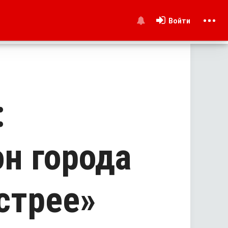
Войти
и
:
н города
стрее»