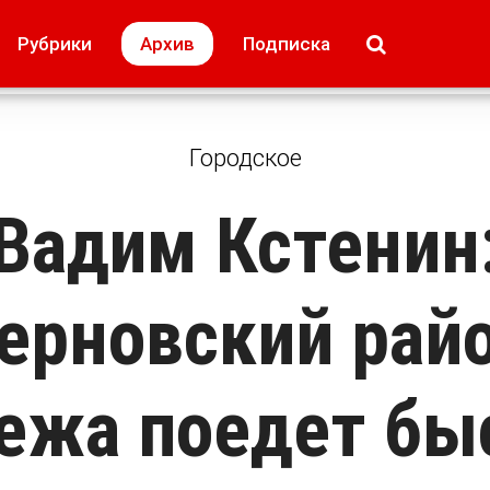
МОЁ! Плюс Липецк
Происшествия
Рубрики
Архив
Подписка
лей
Образование + карьера
Свадьба недел
Городское
Вадим Кстенин
ерновский райо
ежа поедет бы