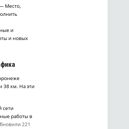
— Место,
полнить
сные и
оты и новых
афика
Воронеже
 38 км. На эти
 сети
зные работы в
обновили 221