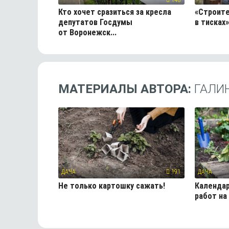
Кто хочет сразиться за кресла
«Строит
депутатов Госдумы
в тисках»
от Воронежск...
МАТЕРИАЛЫ АВТОРА:
ГАЛИ
ДАЧА
191
ДАЧА
Не только картошку сажать!
Календар
работ на