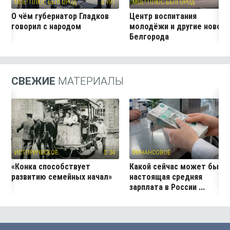
МОЁ! ПЛЮС БЕЛГОРОД
191
МОЁ! ПЛЮС БЕЛГОРОД
11
О чём губернатор Гладков
Центр воспитания
говорил с народом
молодёжи и другие новос
Белгорода
СВЕЖИЕ
МАТЕРИАЛЫ
ИСТОРИЧЕСКОЕ
34
ФИНАНСОВОЕ
28
«Конка способствует
Какой сейчас может быть
развитию семейных начал»
настоящая средняя
зарплата в России ...